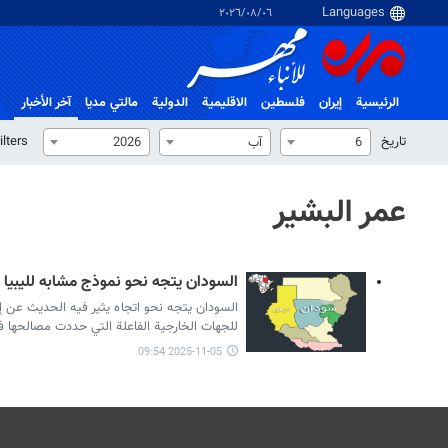
٠٦‏/٠٨‏/٢٠٢٦
الرئيسية
إيران
فلسطین
الاقلیمیة
الدولية
مالتي مدیا
آخر الأخبار
تاریخ
ilters
6
آب
2026
عمر البشير
السودان يتجه نحو نموذج مشابه لليبيا /
السودان يتجه نحو اتجاه يثير فيه الحديث عن إ
للجهات الخارجية الفاعلة التي حددت مصالحها ف
2025-11-05 09:54