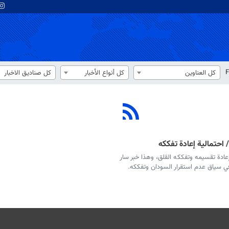
F
كل العناوين
كل أنواع الأخبار
كل صناديق الاخبار
 احتمالية إعادة تفككه
عادة تقسيمه وتفككه القلق، وهذا خبر سار
ي سياق عدم استقرار السودان وتفككه.