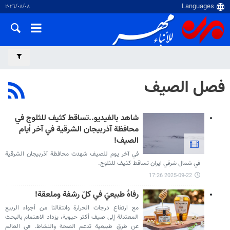
٠٨‏/٠٨‏/٢٠٢٦
فصل الصيف
شاهد بالفيديو..تساقط كثيف للثلوج في
محافظة آذربيجان الشرقية في آخر أيام
الصيف!
في آخر يوم للصيف شهدت محافظة آذربيجان الشرقية
في شمال شرقي ايران تساقط كثيف للثلوج.
2025-09-22 17:26
رفاهٌ طبيعيّ في كلّ رشفة وملعقة!
مع ارتفاع درجات الحرارة وانتقالنا من أجواء الربيع
المعتدلة إلى صيف أكثر حيوية، يزداد الاهتمام بالبحث
عن طرق طبيعية تدعم الصحة والنشاط. في العالم