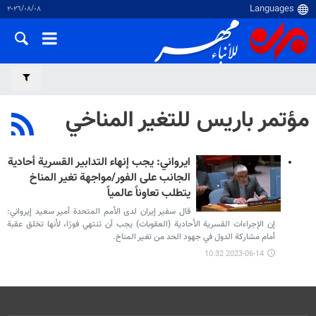
٠٨‏/٠٨‏/٢٠٢٦
مؤتمر باريس للتغير المناخي
ايرواني: يجب إنهاء التدابير القسرية أحادية
الجانب على الفور/مواجهة تغير المناخ
يتطلب تعاوناً عالمياً
قال سفير إيران لدى الأمم المتحدة أمير سعيد إيرواني:
إن الإجراءات القسرية الأحادية (العقوبات) يجب أن تنتهي فورًا، لأنها تخلق عقبة
أمام مشاركة الدول في جهود الحد من تغير المناخ.
2023-06-14 10:32