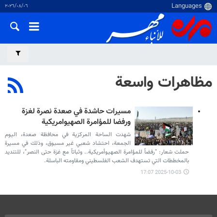
٠٦‏/٠٨‏/٢٠٢٦
مظاهرات واسعة
مسيرات حاشدة في صعدة نصرة لغزة
ورفضا للمؤامرة الصهيوامريكية
شهدت الساحة المركزية في محافظة صعدة، اليوم
الجمعة، احتشاد شعبي غير مسبوق، وذلك في مسيرة
حملت شعار: "رفضاً للمؤامرة الصهيوأمريكية.. وثباتاً مع غزة حتى النصر"، للتنديد
بالمخططات التي تستهدف الشعب الفلسطيني ومقاومته الباسلة.
2025-10-03 17:07