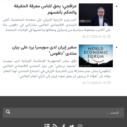
عراقجي: یحق للناس معرفة الحقيقة
والحكم بأنفسهم
كتب وزير خارجية الایراني على صفحته الشخصية: ألغى
المنتدى الاقتصادي العالمي مشاركتي في دافوس بناءً
على أكاذيب وضغوط سياسية من إسرائيل وعملائها وداعميها في الولايات المتحدة.
2026-01-20 08:27
سفير إيران لدى سويسرا يرد على بيان
منتدى "دافوس"
علّق سفير الجمهورية الإسلامية الإيرانية لدى سويسرا
"محمود بريماني" على بيان المنتدى الاقتصادي العالمي
(دافوس) بِشان عدم مشاركة وزير الخارجية الإيراني في اجتماع المنتدى لهذا العام؛
مؤكد بأن "هؤلاء لا يريدون ان يصل صوت إيران إلى الرأي العام العالمي".
2026-01-19 20:14