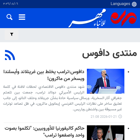
٠٦‏/٠٨‏/٢٠٢٦
منتدى دافوس
دافوس:ترامب يخلط بين غرينلاند وأيسلندا
ويسخر من ماكرون!
شهد منتدى دافوس الاقتصادي لحظات لافتة في كلمة
الرئيس الأميركي دونالد ترامب، جمعت بين تلعثم
جغرافي أثار السخرية، ورسائل سياسية حادة بشأن جرينلاند وحلف الناتو، إلى جانب
تعليق ساخر على نظارات الرئيس الفرنسي إيمانويل ماكرون، في ظل تصاعد توترات
غير مسبوقة بين واشنطن وباريس.
2026-01-21 21:08
حاكم كاليفورنيا للأوروبيين: "تكلموا بصوت
واحد واصفعوا ترامب"