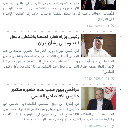
حض حاكم ولاية كاليفورنيا الديمقراطي، غافين نيوسوم،
الأوروبيين في دافوس، الثلاثاء، على "التصدي" للرئيس
الأميركي، دونالد ترامب، في ما يتعلق بقضية غرينلاند، داعيا إلى "صفعه" لإجباره
على التراجع.
2026-01-21 11:03
رئيس وزراء قطر: نصحنا واشنطن بالحل
الدبلوماسي بشأن إيران
قال رئيس الوزراء ووزير الخارجية القطري، محمد بن عبد
الرحمن آل ثاني، الثلاثاء، إنّ بلاده نصحت واشنطن بالحل
الدبلوماسي بشأن أزمة إيران، داعياً الاحتلال الإسرائيلي إلى "الانسحاب من قطاع غزة
لإكمال اتفاق وقف إطلاق النار الذي دخل حيّز التنفيذ في 10 تشرين الأول/أكتوبر
الماضي".
2026-01-21 10:04
عراقجي يبين سبب عدم حضوره منتدى
دافوس الاقتصادي العالمي
في إشارة إلى منع المنتدى الاقتصادي العالمي في
دافوس للممثل الإيراني من حضور الفعالية، كتب وزير
الخارجية: "ألغى المنتدى الاقتصادي العالمي حضوري في دافوس بناءً على أكاذيب
وضغوط سياسية من إسرائيل وعملائها وأنصارها في الولايات المتحدة".
2026-01-20 10:45