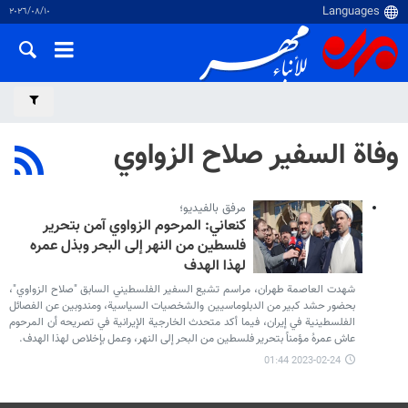
١٠‏/٠٨‏/٢٠٢٦
وفاة السفير صلاح الزواوي
مرفق بالفيديو؛
كنعاني: المرحوم الزواوي آمن بتحرير
فلسطين من النهر إلى البحر وبذل عمره
لهذا الهدف
شهدت العاصمة طهران، مراسم تشيع السفير الفلسطيني السابق "صلاح الزواوي"،
بحضور حشد كبير من الدبلوماسيين والشخصيات السياسية، ومندوبين عن الفصائل
الفلسطينية في إیران، فيما أكد متحدث الخارجية الإيرانية في تصريحه أن المرحوم
عاش عمرهُ مؤمناً بتحرير فلسطين من البحر إلى النهر، وعمل بإخلاص لهذا الهدف.
2023-02-24 01:44