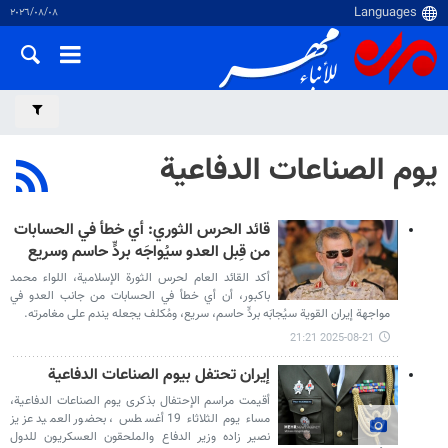
٠٨‏/٠٨‏/٢٠٢٦
يوم الصناعات الدفاعية
قائد الحرس الثوري: أي خطأ في الحسابات
من قِبل العدو سيُواجَه بردٍّ حاسم وسريع
أكد القائد العام لحرس الثورة الإسلامية، اللواء محمد
باكبور، أن أي خطأ في الحسابات من جانب العدو في
مواجهة إيران القوية سيُجابَه بردٍّ حاسم، سريع، ومُكلف يجعله يندم على مغامرته.
2025-08-21 21:21
إيران تحتفل بيوم الصناعات الدفاعية
أقيمت مراسم الإحتفال بذكرى يوم الصناعات الدفاعية،
مساء يوم الثلاثاء 19 أغسطس ، بحضور العميد عزيز
نصير زاده وزير الدفاع والملحقون العسكريون للدول