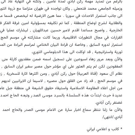
بالرغم من تمديد مهمة ركن آبادي لمدة عامين , ولكنه في النهاية عاد الى
وزميله الجامعي محمد فتحعلي , وكان تواجده في طهران متزامنا مع ذروة الثورة
الى جانب استمرار الاحداث في سوريا . مما هيئ الارضية له ليخصص قسما من 
والطلابية لشرح اوضاع المنطقة , كما تم تكليفه بمسؤولية امين غرفة الفكر في
الخارجية , واصبح مساعدا اقدم لامير حسين عبداللهيان , ليشارك عمليا ف
القرارات في مجال التطورات الاقليمية. وربما كانت مشاركته في موسم الحج ال
استمرار لدوره السابق , وخاصة ان قراءة البيان الختامي لمراسم البراءة من المش
ثورية واستراتيجية , قد اوكلت الى هذا الدبلوماسي الثوري.
والآن وبعد مرور زهاء اسبوعين على تسجيل اسمه ضمن مفقدوي كارثة منى , 
المفقودين لكن لم يتم العثور على اي مؤشر حول مصير سفير ايران السابق , فالا
نظام آل سعود (قناة العربية) حول ركن آبادي , ومن اكثرها اثارة للسخرية , 
في موسم الحج , قد زاد من القلق حول مصيره , لاسيما ان الايرانيين لديهم 
من اجل اعلاء المقاومة الاسلامية واستيفاء حقوق الشيعة في منطقة جبل ع
عديدة حيث ابتدأت هذه السلسلة بالسيد موسى الصدر وتبعه الحاج احمد مت
غضنفر ركن آبادي.
والآن ما زلنا ننتظر سماع اخبار سارة عن الامام موسى الصدر والحاج احمد
آبادي./انتهى/
* كاتب و اعلامي ايراني