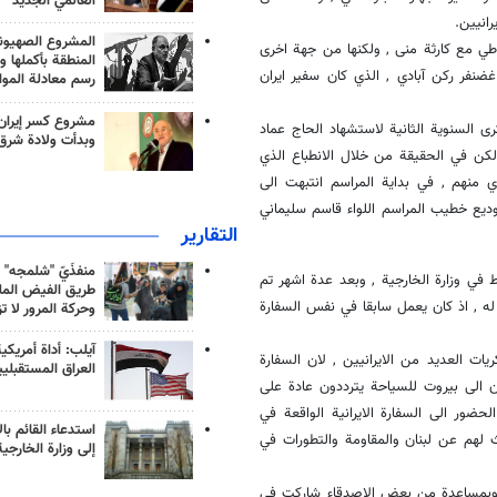
العالمي الجديد
رانيين.
المشروع الصهيو
اطي مع كارثة منى , ولكنها من جهة اخرى
المنطقة بأكملها و
نفر ركن آبادي , الذي كان سفير ايران
رسم معادلة الموا
مشروع كسر إيران
ان في شباط فبراير 2009 , في مراسم الذكرى السنوية الثانية لاستشهاد الحاج عماد
وبدأت ولادة شرق
كن في الحقيقة من خلال الانطباع الذي
أي منهم , في بداية المراسم انتبهت الى
ديع خطيب المراسم اللواء قاسم سليماني
التقارير
منفذَيّ "شلمجه" 
في وزارة الخارجية , وبعد عدة اشهر تم
طريق الفيض الملي
له , اذ كان يعمل سابقا في نفس السفارة
وحركة المرور لا ت
آيلب: أداة أمريكي
يات العديد من الايرانيين , لان السفارة
العراق المستقبلي
 الى بيروت للسياحة يترددون عادة على
حضور الى السفارة الايرانية الواقعة في
استدعاء القائم بال
 لهم عن لبنان والمقاومة والتطورات في
إلى وزارة الخارجية
, وبمساعدة من بعض الاصدقاء شاركت في