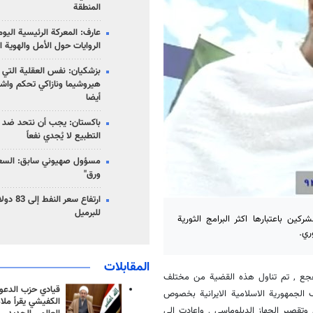
المنطقة
عارف: المعركة الرئيسية الي
الروايات حول الأمل والهوية ا
بزشكيان: نفس العقلية التي
هيروشيما ونازاكي تحكم واش
أيضا
باكستان: يجب أن نتحد ضد إ
التطبيع لا يُجدي نفعاً
مسؤول صهيوني سابق: السعو
ورق"
للبرميل
ين باعتبارها اكثر البرامج الثورية
ري.
المقابلات
ع , تم تناول هذه القضية من مختلف
قيادي حزب الدعوة
ف الجمهورية الاسلامية الايرانية بخصوص
الكفيشي يقرأ ملا
تقصير الجهاز الدبلوماسي , واعادت الى