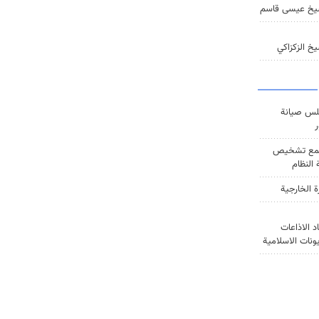
يخ عيسى قاسم
خ الزكزاكي
س صيانة
ر
ع تشخيص
النظام
ة الخارجية
د الاذاعات
يونات الاسلامية