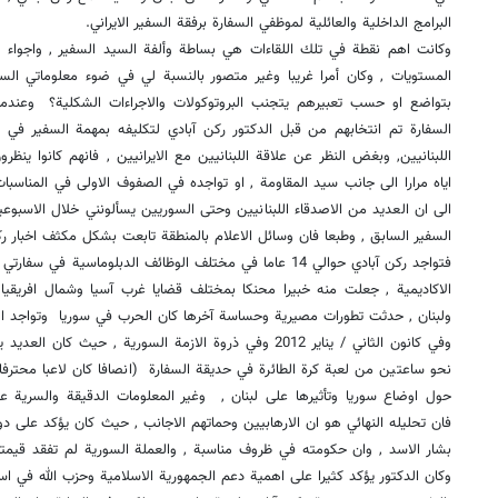
البرامج الداخلية والعائلية لموظفي السفارة برفقة السفير الايراني.
وكانت اهم نقطة في تلك اللقاءات هي بساطة وألفة السيد السفير , واجواء
المستويات , وكان أمرا غريبا وغير متصور بالنسبة لي في ضوء معلوماتي الس
بتواضع او حسب تعبيرهم يتجنب البروتوكولات والاجراءات الشكلية؟ وعند
السفارة تم انتخابهم من قبل الدكتور ركن آبادي لتكليفه بمهمة السفير في
اللبنانيين, وبغض النظر عن علاقة اللبنانيين مع الايرانيين , فانهم كانوا ين
اياه مرارا الى جانب سيد المقاومة , او تواجده في الصفوف الاولى في المناسبا
الى ان العديد من الاصدقاء اللبنانيين وحتى السوريين يسألونني خلال الاسبو
السفير السابق , وطبعا فان وسائل الاعلام بالمنطقة تابعت بشكل مكثف اخبار رك
فتواجد ركن آبادي حوالي 14 عاما في مختلف الوظائف الدبلوماسية 
الاكاديمية , جعلت منه خبيرا محنكا بمختلف قضايا غرب آسيا وشمال افريقيا 
ولبنان , حدثت تطورات مصيرية وحساسة آخرها كان الحرب في سوريا وتواجد الار
وفي كانون الثاني / يناير 2012 وفي ذروة الازمة السورية , حي
نحو ساعتين من لعبة كرة الطائرة في حديقة السفارة (انصافا كان لاعبا محترفا
حول اوضاع سوريا وتأثيرها على لبنان , وغير المعلومات الدقيقة والسرية ع
فان تحليله النهائي هو ان الارهابيين وحماتهم الاجانب , حيث كان يؤكد على دو
بشار الاسد , وان حكومته في ظروف مناسبة , والعملة السورية لم تفقد قيمت
وكان الدكتور يؤكد كثيرا على اهمية دعم الجمهورية الاسلامية وحزب الله في اس