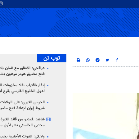
توب تن
عراقجي: الاتفاق مع عُمان با
فتح مضيق هرمز مرهون بشر
إنذار باقتراب نفاد مخزونات ا
لدول الخليج الفارسي يقرع أب
الحرس الثوري: على الولايات
شروط إيران لإعادة فتح مضي
شاهد..فيديو من قائد الثورة آ
مجتبى الخامنئي نشر لأول مر
ولايتي: القوات الأجنبية يجب 