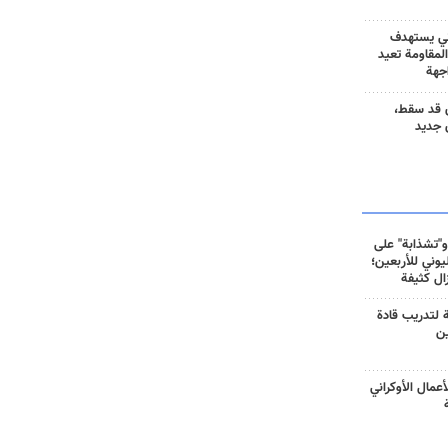
ني يستهدف
المقاومة تعيد
جهة
 قد سقط،
 جديد
و"تشذابة" على
وني للأربعين؛
زال كثيفة
ة لتدريب قادة
ين
أعمال الأوكراني