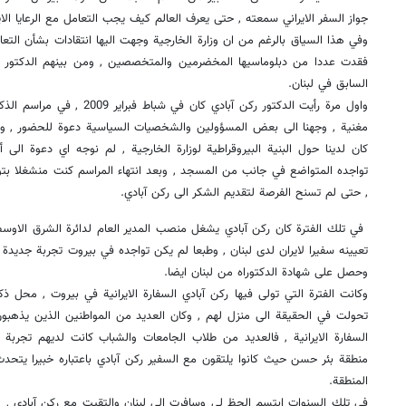
جواز السفر الايراني سمعته , حتى يعرف العالم كيف يجب التعامل مع الرعايا الاي
وفي هذا السياق بالرغم من ان وزارة الخارجية وجهت اليها انتقادات بشأن التع
فقدت عددا من دبلوماسيها المخضرمين والمتخصصين , ومن بينهم الدكتور غض
السابق في لبنان.
واول مرة رأيت الدكتور ركن آبادي ك
مغنية , وجهنا الى بعض المسؤولين والشخصيات السياسية دعوة للحضور , ول
كان لدينا حول البنية البيروقراطية لوزارة الخارجية , لم نوجه اي دعوة الى 
تواجده المتواضع في جانب من المسجد , وبعد انتهاء المراسم كنت منشغلا بتو
, حتى لم تسنح الفرصة لتقديم الشكر الى ركن آبادي.
في تلك الفترة كان ركن آبادي يشغل منصب المدير العام لدائرة الشرق الاوسط 
تعيينه سفيرا لايران لدى لبنان , وطبعا لم يكن تواجده في بيروت تجربة جديدة 
وحصل على شهادة الدكتوراه من لبنان ايضا.
وكانت الفترة التي تولى فيها ركن آبادي السفارة الايرانية في بيروت , محل ذكر
تحولت في الحقيقة الى منزل لهم , وكان العديد من المواطنين الذين يذهبون
السفارة الايرانية , فالعديد من طلاب الجامعات والشباب كانت لديهم تجربة ال
منطقة بئر حسن حيث كانوا يلتقون مع السفير ركن آبادي باعتباره خبيرا يتحدث
المنطقة.
في تلك السنوات ابتسم الحظ لي وسافرت الى لبنان والتقيت مع ركن آبادي 