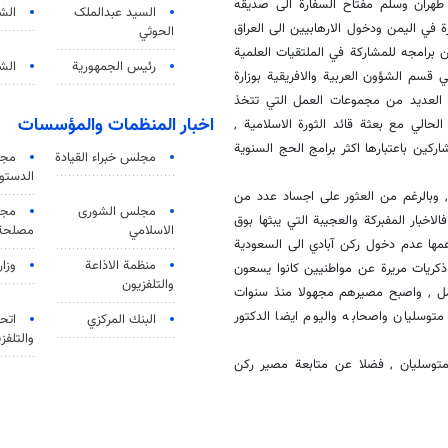
 طهران وسلم مفتاح السفارة الى صديقه
السید عبدالملک
الش
 في اليمن ودخول الارهابيين الى العراق
الحوثي
برامجه للمشاركة في الملتقيات العلمية
رئيس الجمهورية
الشي
 قسم الشؤون العربية والافريقية بوزارة
ي العديد من مجموعات العمل التي تتخذ
اخبار المنظمات والمؤسسات
حالي مع بعثة قائد الثورة الاسلامية ,
اركين باعتبارها اكثر برامج الحج السنوية
مجلس خبراء القيادة
مجل
الدستو
وبالرغم من العثور على اجساد عدد من
مجلس الشورى
مجم
خبار المفبركة والعجيبة التي يبثها بوق
الاسلامي
مصلحة 
زعمها عدم دخول ركن آبادي الى السعودية
منظمة الاذاعة
وزار
ذكريات مريرة عن مواطنيين كانوا يسعون
والتلفزیون
امل , واصبح مصيرهم مجهولا منذ سنوات
وسليان واصحابه واليوم ايضا الدكتور
البنك المركزي
اتحا
والتلفز
 متوسليان , فضلا عن متابعة مصير ركن