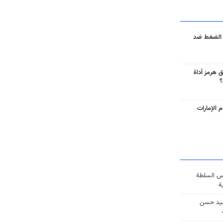
 الضغط ضد
 هرمز أداة
؟
 الإمارات
س السلطة
ة
يد حسن