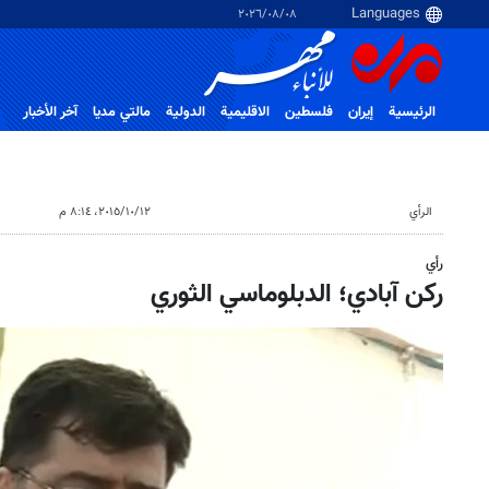
٠٨‏/٠٨‏/٢٠٢٦
الرئيسية
إيران
فلسطین
الاقلیمیة
الدولية
مالتي مدیا
آخر الأخبار
الرأي
١٢‏/١٠‏/٢٠١٥، ٨:١٤ م
رأي
ركن آبادي؛ الدبلوماسي الثوري