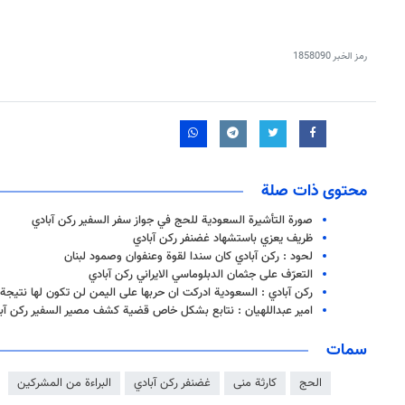
رمز الخبر
1858090
محتوى ذات صلة
صورة التأشيرة السعودية للحج في جواز سفر السفير ركن آبادي
ظريف يعزي باستشهاد غضنفر ركن آبادي
لحود : ركن آبادي كان سندا لقوة وعنفوان وصمود لبنان
التعرّف على جثمان الدبلوماسي الايراني ركن آبادي
ركن آبادي : السعودية ادركت ان حربها على اليمن لن تكون لها نتيجة
امير عبداللهيان : نتابع بشكل خاص قضية كشف مصير السفير ركن آب
سمات
الحج
كارثة منى
غضنفر ركن آبادي
البراءة من المشركين