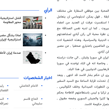
الرأي
 المحبة بين موظفي السفارة على مختلف
ابقة , فهل يمكن لدبلوماسي ان يتعامل
فشل استراتيجية
محور المقاومة
ما استفسرت عرفت ان العديد من اعضاء
 بيروت , كما ان لديه نفس الصداقة مع
ظرون نظرة محبة الى ركن آبادي لمشاهدتهم
لماذا يشكّل مضيق
استراتيجية لإيران
ت الدينية والسياسية. وهذه الشعبية ادت
عين الماضيين باعتباري صحفيا , عن مصير
ن آبادي.
صدمة إيران لأحلام
في سفارتي ايران في سوريا ولبنان , الى جانت دراسته
, وخاصة انه في اثناء تواجده في سوريا
هابيين الدوليين في هذا البلد.
ث كان العديد يرى ان حكم بشار الاسد قد انتهى , وبعد
اخبار الشخصيات
), تحدثت قرابة الساعة مع السيد السفير
الامام الخامنئي
رئی
ن التطورات الميدانية وخلف الكواليس ,
القضائی
ر تركيا و ليس باستطاعتهم الاطاحة بحكم
ها كثيرا والجيش السوري وضعه مقبول ,
الحاج قاسم
الس
سليماني
نصرالله
تمرار حكومة الاسد.