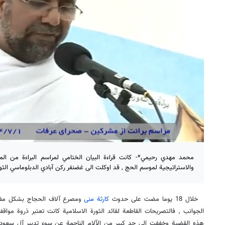
محمد مهدي رحيمي*- كانت قراءة البيان الختامي لمراسم البراءة من المشرك
والاستراتيجية لموسم الحج , قد اوكلت الى غضنفر ركن آبادي الدبلوماسي الثو
خلال 18 يوما مضت على حدوث
كارثة منى
ومصرع آلاف الحجاج بشكل مفج
الجوانب , فالتصريحات القاطعة لقائد الثورة الاسلامية كانت تعتبر ذروة مواق
هذه القضية وخففت الى حد كبير من الآلام الناجمة عن سوء تدبير آل سعود و