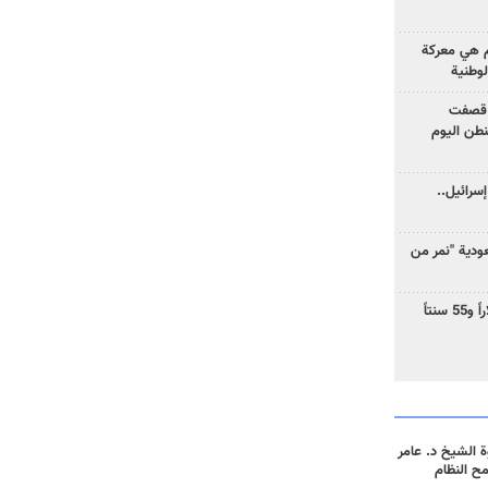
وم هي معركة
لوطنية
 قصفت
نطن اليوم
سرائيل..
دية "نمر من
ارتفاع سعر النفط إلى 83 دولاراً و55 سنتاً
 الشيخ د. عامر
مح النظام