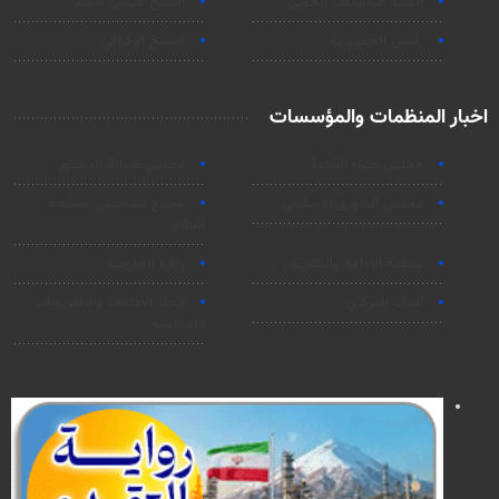
السید عبدالملک الحوثي
الشيخ عيسى قاسم
رئيس الجمهورية
الشيخ الزكزاكي
اخبار المنظمات والمؤسسات
مجلس خبراء القيادة
مجلس صيانة الدستور
مجلس الشورى الاسلامي
مجمع تشخيص مصلحة
النظام
منظمة الاذاعة والتلفزیون
وزارة الخارجية
البنك المركزي
اتحاد الاذاعات والتلفزيونات
الاسلامية