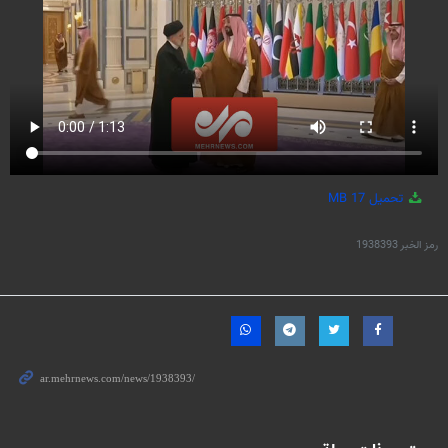
تحميل
17 MB
رمز الخبر
1938393