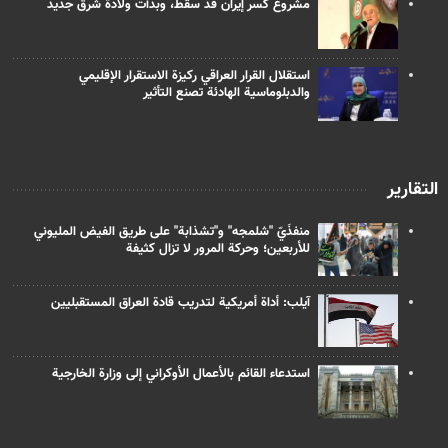
مشروع كسر إيران قد سقط، وبدأت ولادة شرق جديد
استقلال القرار العراقي ركيزة الاستقرار الإقليمي
والدبلوماسية الهادئة تصنع التأثير
التقارير
منفذَيّ "شلمجه" و"تشذابة" على طريق الفيض المليوني
للأربعين؛ وحركة المرور لا تزال كثيفة
آيلب: أداة أمريكية لتدريب قادة العراق المستقبليين
استدعاء القائم بالأعمال الأوكراني إلى وزارة الخارجية