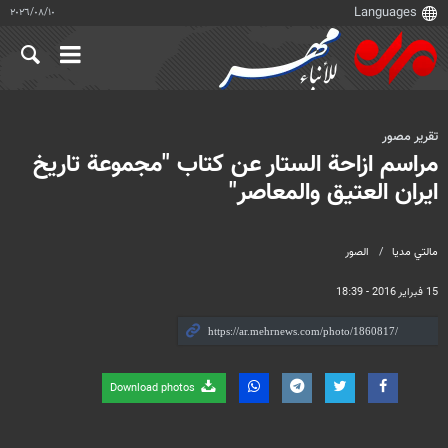
١٠‏/٠٨‏/٢٠٢٦
تقرير مصور
مراسم ازاحة الستار عن كتاب "مجموعة تاريخ
ايران العتيق والمعاصر"
مالتي مدیا
الصور
15 فبراير 2016 - 18:39
Download photos