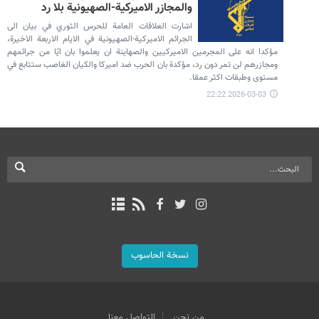
والمجازر الاميركية-الصهيونية بلا رد
اشارت العلاقات العامة للحرس الثوري في بيان الى
الجرائم الاميركية-الصهيونية في الايام الاربعة الاخيرة،
مؤكدا انه على المجرمين الاميركيين والصهاينة ان يعلموا بان ايّا من جرائمهم
ومجازرهم لن تمر دون رد، مؤكدة بان الحرب ضد اميركا والكيان الغاصب ستتابع في
مستوى وطبقات اكثر عمقا.
2026-03-03 22:22
نسخة الحاسوب
من نحن
التواصل معنا