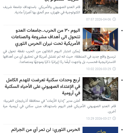
قام العدو الصهيوني والأمريكي باستهداف جامعة شريف
الكنولوجية في طهران، مم ألحق بها أضراراً مادية.
2026-04-06 07:57
اليوم ٣٠ من الحرب..جامعات العدو
تتحول الى أهداف مشروعة والصناعات
الأمريكية تحت نيران الحرس الثوري
يُمكن اعتبار اليوم الثلاثون من الحرب نقطة تحول في
ترسيخ واقع جديد في المنطقة: حيث انه لم تفشل أمريكا في تحقيق أي من أهدافها
الاستراتيجية فحسب، بل واجهت أيضًا ردًا إيرانيًا ذكيًا وموجهًا ومتصاعدا.
2026-03-29 10:02
أربع وحدات سكنية تعرضت للهدم الكامل
في الإعتداء الصهيوني على الأحياء السكنية
في أرومية
أعلن مدير "إدارة الأزمات" في محافظة أذربايجان الغربية:
قام العدو الصهيوني الأمريكي فجر اليوم باستهداف مبنى سكني في أرومية مرة
أخرى.
2026-03-27 13:29
الحرس الثوري: لن تمر أي من الجرائم