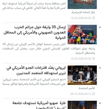
أعلن محافظ مدينة ميناب أن عدواناً أمريكياً استهدف ليلة
أمس قارباً تجارياً تابعاً لأهالي كلاهي في ميناب، وذلك في
إطار أعماله الإجرامية.
2026-05-08 16:24
إرسال 35 وثيقة حول جرائم الحرب
العدوين الصهيوني والأمريكي إلى المحافل
الدولية
أعلن رئيس جمعية الهلال الأحمر الإيراني عن إرسال 35
وثيقة توثق انتهاكات القانون الإنساني الدولي خلال حرب رمضان إلى المنظمات
والمحافل الدولية.
2026-05-06 15:33
ايرواني يفنّد افتراءات العدو الأمريكي في
تبرير استهدافه المتعمد للمدنيين
احتج السفير الإيراني لدى الأمم المتحدة، سعيد إيرواني،
علي تصريحات المندوبة الأمريكية وتحريفها لوثائق رسمية
للأمم المتحدة.
2026-04-15 08:10
غارة صهيو-أمريكية تستهدف جامعة
"شريف" للتكنولوجيا