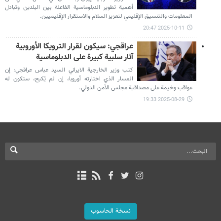
أهمية تطوير الدبلوماسية الفاعلة بين البلدين وتبادل
المعلومات والتنسيق الإقليمي لتعزيز السلام والاستقرار الإقليميين.
2025-10-11 20:47
عراقجي: سيكون لقرار الترويكا الأوروبية
آثار سلبية كبيرة على الدبلوماسية
كتب وزير الخارجية الايراني السيد عباس عراقجي: إن
المسار الذي اختارته أوروبا، إن لم يُكبح، ستكون له
عواقب وخيمة على مصداقية مجلس الأمن الدولي.
2025-08-29 19:33
نسخة الحاسوب