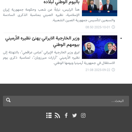
باليوم الوطني لبلاده
هنأ الرئيس، نيابةً عن شعب وحكومة جمهورية إيران
الإسلامية، نظيره الصيني بمناسبة الذكرى السادسة
والسبعين لتأسيس جمهورية الصين الشعبية.
2025-10-01 08:50
وزير الخارجية الايراني يهنئ نظيره الأرميني
بيومهم الوطني
ابرق وزير الخارجية الإيراني "عباس عراقجي"، بالتهنئة إلى
نظيره الأرميني "أرارات ميرزويان"، لمناسبة ذكرى يوم
الاستقلال في جمهورية أرمينيا ويومها الوطني.
2025-09-22 21:08