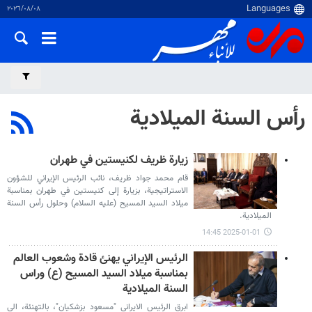
٠٨‏/٠٨‏/٢٠٢٦
رأس السنة الميلادية
زيارة ظريف لكنيستين في طهران
قام محمد جواد ظريف، نائب الرئيس الإيراني للشؤون
الاستراتيجية، بزيارة إلى كنيستين في طهران بمناسبة
ميلاد السيد المسيح (عليه السلام) وحلول رأس السنة
الميلادية.
2025-01-01 14:45
الرئيس الإيراني يهنئ قادة وشعوب العالم
بمناسبة ميلاد السيد المسيح (ع) وراس
السنة الميلادية
ابرق الرئيس الايراني "مسعود بزشكيان"، بالتهنئة، الى