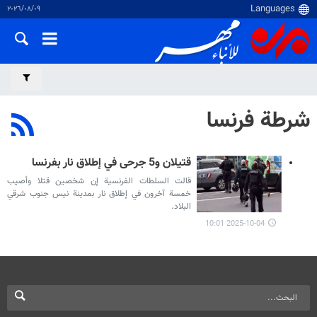
٠٩‏/٠٨‏/٢٠٢٦
شرطة فرنسا
قتيلان و5 جرحى في إطلاق نار بفرنسا
قالت السلطات الفرنسية إن شخصين قتلا وأصيب
خمسة آخرون في إطلاق نار بمدينة نيس جنوب شرقي
البلاد.
2025-10-04 10:01