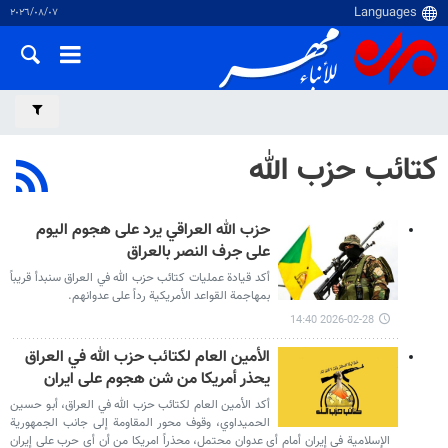
٠٧‏/٠٨‏/٢٠٢٦
كتائب حزب الله
حزب الله العراقي يرد على هجوم اليوم
على جرف النصر بالعراق
أكد قيادة عمليات كتائب حزب الله في العراق سنبدأ قريباً
بمهاجمة القواعد الأمريكية رداً على عدوانهم.
2026-02-28 14:40
الأمين العام لكتائب حزب الله في العراق
يحذر أمريكا من شن هجوم على ايران
أكد الأمين العام لكتائب حزب الله في العراق، أبو حسين
الحميداوي، وقوف محور المقاومة إلى جانب الجمهورية
الإسلامية في إيران أمام أي عدوان محتمل، محذراً امريكا من أن أي حرب على إيران