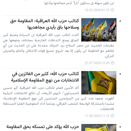
لن تكون سهلة بل ستكون "ناراً" تُدمر مصالحها وتُذلها.
2026-01-13 10:25
كتائب حزب الله العراقية: المقاومة حق
وسلاحها باق بأيدي مجاهديها
اكدت كتائب حزب الله العراقية ان السيادة وضبط أمن
العراق ومنع التدخلات الخارجية بمختلف وجوهها هي
مقدمات للحديث عن حصر السلاح بيد الدولة، مشددة على ان الحديث عن أي
تفاهم مع الحكومة لن يكون إلا بعد خروج جميع قوات الاحتلال والناتو والجيش
التركي.
2025-12-20 21:07
كتائب حزب الله: كثير من الفائزين في
الانتخابات من نهج المقاومة الإسلامية
أكد الأمين العام لكتائب حزب الله العراقية "أبو حسين
الحميداوي"، اليوم الأربعاء، أن نتائج الانتخابات النيابية
أظهرت صعود عدد كبير من المرشحين المنتمين إلى نهج المقاومة الإسلامية؛
مشيدا بالمشاركة الواسعة للشعب العراقي، ومثمنا أداء المفوضية العليا المستقلة
للانتخابات.
2025-11-13 11:38
حزب الله يؤكد على تمسكه بحق المقاومة