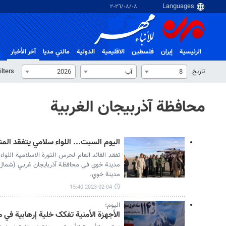
٠٨‏/٠٨‏/٢٠٢٦
الرئيسية
إيران
فلسطین
الاقلیمیة
الدولية
مالتي مدیا
آخر الأخبار
تاریخ
ilters
8
آب
2026
محافظة آذربيجان الغربية
اليوم السبت... اللواء سلامي يتفقد الم
تفقد القائد العام لحرس الثورة الاسلامية اللو
مدينة خوي في محافظة آذربايجان غربي (شمال 
مدينة خوي.
2023-02-04 15:40
اليوم؛
الأجهزة الأمنية تفکک خلیة إرهابیة في 