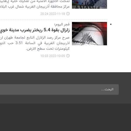
تمكنت الأجهزة الأمنية من تفكيك خلية إرهابي
مركز محافظة أذربيجان الغربية شمال غرب البلاد
2022-11-18 20:24
فجر اليوم؛
زلزال بقوة 5.4 ريختر يضرب مدينة خوي في محافظة أذربيجان الغربية
صرح مركز رصد الزلازل التابع لجامعة طهران ا
كيلومترات تحت سطح الارض.
2022-10-05 10:03