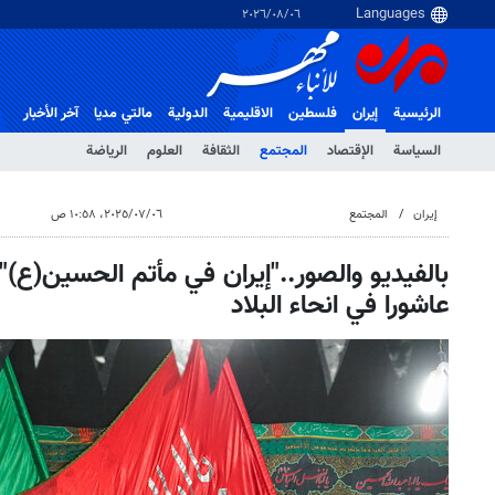
٠٦‏/٠٨‏/٢٠٢٦
الرئيسية
إيران
فلسطین
الاقلیمیة
الدولية
مالتي مدیا
آخر الأخبار
السياسة
الإقتصاد
المجتمع
الثقافة
العلوم
الرياضة
إيران
المجتمع
٠٦‏/٠٧‏/٢٠٢٥، ١٠:٥٨ ص
بالفيديو والصور.."إيران في مأتم الحسين(ع)"؛
عاشورا في انحاء البلاد