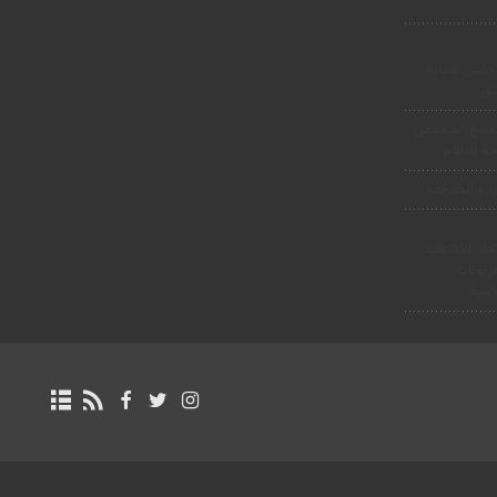
جلس صيانة
ور
جمع تشخيص
 النظام
ارة الخارجية
حاد الاذاعات
فزيونات
امية