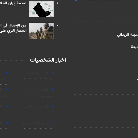
صدمة إيران لأحلام
من الإخفاق في ال
الحصار البري على 
نة الزبداني
يفة
اخبار الشخصيات
الامام الخامنئي
ر
القضا
الحاج قاسم
ا
سليماني
نصرال
السید عبدالملک
ا
الحوثي
قاسم
رئيس الجمهورية
ال