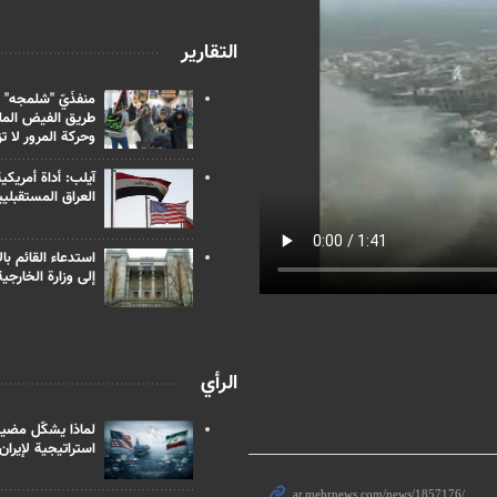
التقارير
منفذَيّ "شلمجه" 
طريق الفيض الملي
وحركة المرور لا ت
آيلب: أداة أمريكي
العراق المستقبلي
استدعاء القائم بال
إلى وزارة الخارجية
الرأي
لماذا يشكّل مضيق
استراتيجية لإيران