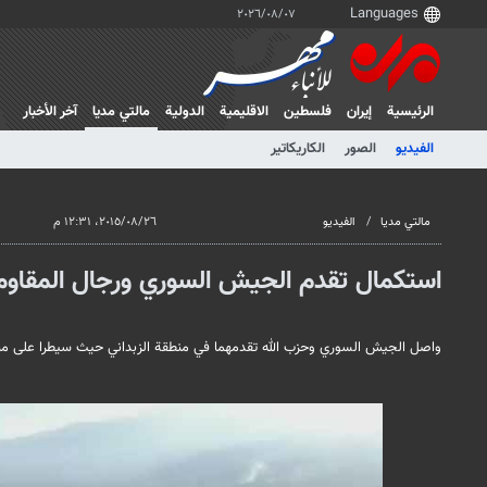
٠٧‏/٠٨‏/٢٠٢٦
الرئيسية
إيران
فلسطین
الاقلیمیة
الدولية
مالتي مدیا
آخر الأخبار
الفيديو
الصور
الكاريكاتير
مالتي مدیا
الفيديو
٢٦‏/٠٨‏/٢٠١٥، ١٢:٣١ م
استكمال تقدم الجيش السوري ورجال المقاومة
واصل الجيش السوري وحزب الله تقدمهما في منطقة الزبداني حيث سيطرا على مناط