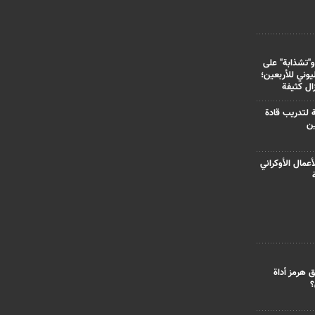
و"تشذابة" على
وني للأربعين؛
زال كثيفة
ة لتدريب قادة
ين
أعمال الأوكراني
 هرمز أداة
؟