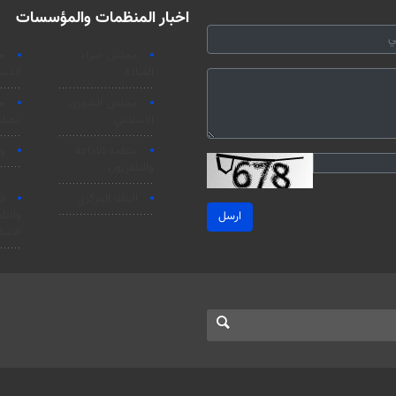
اخبار المنظمات والمؤسسات
مجلس خبراء
م
القيادة
الدست
مجلس الشورى
م
الاسلامي
مصلحة
منظمة الاذاعة
وز
والتلفزیون
البنك المركزي
ات
والتل
ارسل
الاسل