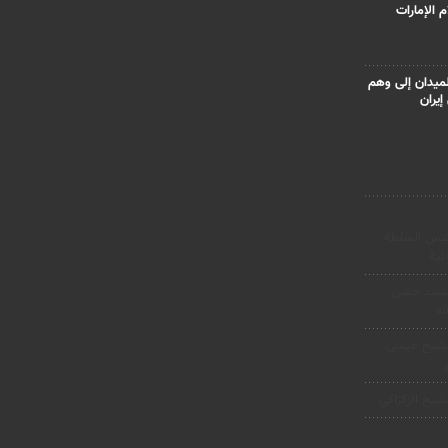
 الإمارات
ميدان إلى وهم
إيران
ئیس السلطة
ئیة
لسيد حسن
له
لشيخ عيسى
شيخ الزكزاكي