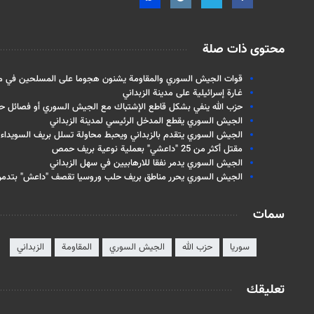
محتوى ذات صلة
قوات الجيش السوري والمقاومة يشنون هجوما على المسلحين في مدي
غـارة إسرائيلية على مدينة الزبداني
حزب الله ينفي بشكل قاطع الإشتباك مع الجيش السوري أو فصائل حل
الجيش السوري يقطع المدخل الرئيسي لمدينة الزبداني
الجيش السوري يتقدم بالزبداني ويحبط محاولة تسلل بريف السويداء
مقتل أكثر من 25 "داعشي" بعملية نوعية بريف حمص
الجيش السوري يدمر نفقا للارهابيين في سهل الزبداني
الجيش السوري يحرر مناطق بريف حلب وروسيا تقصف "داعش" بتدمر
سمات
سوريا
حزب الله
الجيش السوري
المقاومة
الزبداني
تعليقك