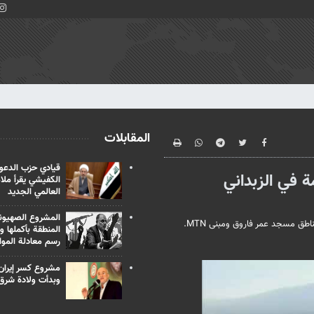
المقابلات
قيادي حزب الدعوة
 في الزبداني
الكفيشي يقرأ ملا
العالمي الجديد
المشروع الصهيو
ق مسجد عمر فاروق ومبنى MTN.
المنطقة بأكملها و
رسم معادلة الموا
مشروع كسر إيران
وبدأت ولادة شرق