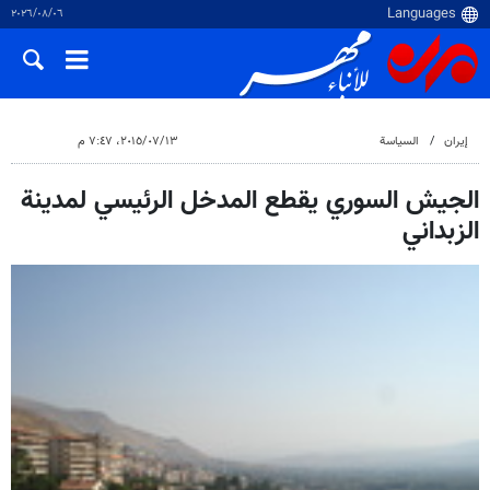
٠٦‏/٠٨‏/٢٠٢٦
إيران
السياسة
١٣‏/٠٧‏/٢٠١٥، ٧:٤٧ م
الجيش السوري يقطع المدخل الرئيسي لمدينة
الزبداني