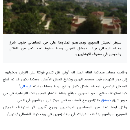
سيطر الجيش السوري ومجاهدو المقاومة على حي السلطاني جنوب شرق
مدينة الزبداني بريف دمشق الغربي وسط سقوط عدد كبير من االقتلى
والجرحى في صفوف الارهابيين.
وافادت مصادر ميدانية لقناة المنار انه "وفي ظل تقدم قواتنا على الارض ودخولهم
إلى دوار الكهرباء قرب مسجد الهدى وشارع الحقل الأصفر. وهكذا يكون قد تم قطع
المدخل الرئيسي للمدينة بشكل كامل والذي يربط مضايا بمدينة
الزبداني
".
كما استهدف سلاح الجو السوري مواقع ونقاط انتشار المجموعات الارهابية في حي
جوبر شرق
دمشق
بالتزامن مع قصف مدفعي مركز على مواقعهم في الحي.
وقتل ايضا عدد من المسلحين الارهابيين وجرح آخرين اثر استهداف الجيش
السوري لموقعهم بقذائف الدبابات في بلدة زمرين في ريف درعا الشمالي./انتهى/