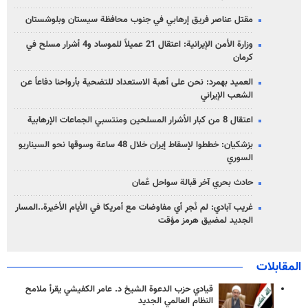
مقتل عناصر فريق إرهابي في جنوب محافظة سيستان وبلوشستان
وزارة الأمن الإيرانية: اعتقال 21 عميلاً للموساد و4 أشرار مسلح في
كرمان
العميد بهمرد: نحن على أهبة الاستعداد للتضحية بأرواحنا دفاعاً عن
الشعب الإيراني
اعتقال 8 من كبار الأشرار المسلحين ومنتسبي الجماعات الإرهابية
بزشكيان: خططوا لإسقاط إيران خلال 48 ساعة وسوقها نحو السيناريو
السوري
حادث بحري آخر قبالة سواحل عُمان
غريب آبادي: لم نُجرِ أي مفاوضات مع أمريكا في الأيام الأخيرة..المسار
الجديد لمضيق هرمز مؤقت
المقابلات
قيادي حزب الدعوة الشيخ د. عامر الكفيشي يقرأ ملامح
النظام العالمي الجديد