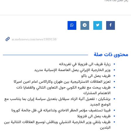
رمز الخبر
1909158
محتوى ذات صلة
زيارة ظريف الى فنزويلا في تغريداته
وزير الخارجية الإيراني يصل العاصمة الإسبانية مدريد
ظريف يصل الى باكو
تعزيز العلاقات الاستراتيجية بين طهران وكاراكاس امام اعين اميركا
ظريف يبحث مع نظيره الكوبي حول التعاون الثنائي والقضايا ذات
الاهتمام المشترك
بزشكيان : تفعيل آلية الزناد سیقابل بتعديل سياسة إيران بما يتناسب مع
الوضع الجديد
فيينا تستضيف مؤتمر الحظر الاحادي وتداعياته في ظل جائحة كورونا
ظريف يصل الى فنزويلا
ظريف يلتقي وزير الخارجية التشيلي ويناقش توسيع العلاقات الثنائية بين
البلدين