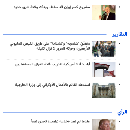
مشروع كسر إيران قد سقط، وبدأت ولادة شرق جديد
التقارير
منفذَيّ "شلمجه" و"تشذابة" على طريق الفيض المليوني
للأربعين؛ وحركة المرور لا تزال كثيفة
آيلب: أداة أمريكية لتدريب قادة العراق المستقبليين
استدعاء القائم بالأعمال الأوكراني إلى وزارة الخارجية
الرأي
عندما لم تعد «خدعة ترامب» تجدي نفعاً