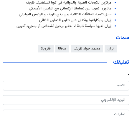
مركزين للابحاث الطبية والدوائية في كوبا تستضيف ظريف
مادورو: نعرب عن تضامننا الإنساني مع الرئيس الأمريكي
سبل تنمية العلاقات الثنائية بین یدي ظریف و الرئیس البولیفي
إيران ونيكاراغوا يؤكدان على تطوير التعاون الثنائي
إيران لديها سياسة ثابتة لا تتغير برحيل أشخاص أو بمجيء آخرین
سمات
ايران
محمد جواد ظريف
هافانا
فنزويلا
تعليقك