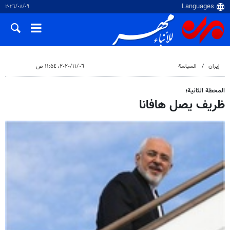
٠٩‏/٠٨‏/٢٠٢٦
إيران
السياسة
٠٦‏/١١‏/٢٠٢٠، ١١:٥٤ ص
المحطة الثانية؛
ظريف يصل هافانا