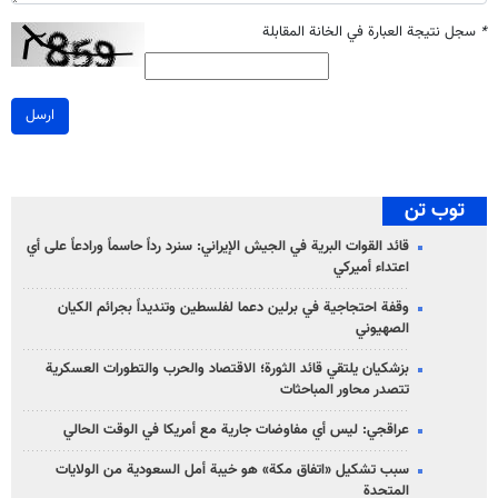
*
سجل نتيجة العبارة في الخانة المقابلة
ارسل
توب تن
قائد القوات البرية في الجيش الإيراني: سنرد رداً حاسماً ورادعاً على أي
اعتداء أميركي
وقفة احتجاجية في برلين دعما لفلسطين وتنديداً بجرائم الكيان
الصهیوني
بزشكيان يلتقي قائد الثورة؛ الاقتصاد والحرب والتطورات العسكرية
تتصدر محاور المباحثات
عراقجي: ليس أي مفاوضات جارية مع أمريكا في الوقت الحالي
سبب تشكيل «اتفاق مكة» هو خيبة أمل السعودية من الولايات
المتحدة