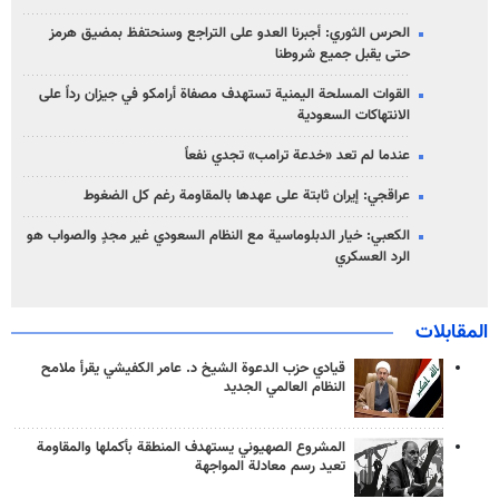
الحرس الثوري: أجبرنا العدو على التراجع وسنحتفظ بمضيق هرمز
حتى يقبل جميع شروطنا
القوات المسلحة اليمنية تستهدف مصفاة أرامكو في جيزان رداً على
الانتهاكات السعودية
عندما لم تعد «خدعة ترامب» تجدي نفعاً
عراقجي: إيران ثابتة على عهدها بالمقاومة رغم كل الضغوط
الكعبي: خيار الدبلوماسية مع النظام السعودي غير مجدٍ والصواب هو
الرد العسكري
المقابلات
قيادي حزب الدعوة الشيخ د. عامر الكفيشي يقرأ ملامح
النظام العالمي الجديد
المشروع الصهيوني يستهدف المنطقة بأكملها والمقاومة
تعيد رسم معادلة المواجهة