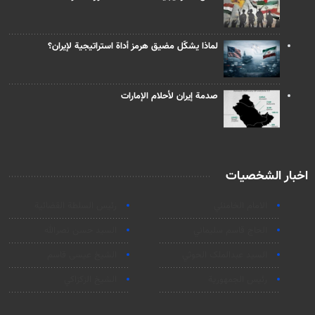
لماذا يشكّل مضيق هرمز أداة استراتيجية لإيران؟
صدمة إيران لأحلام الإمارات
اخبار الشخصيات
الامام الخامنئي
رئیس السلطة القضائیة
الحاج قاسم سليماني
السيد حسن نصرالله
السید عبدالملک الحوثي
الشيخ عيسى قاسم
رئيس الجمهورية
الشيخ الزكزاكي