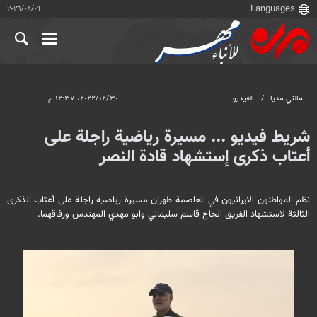
٠٩‏/٠٨‏/٢٠٢٦
مالتي مدیا
الفيديو
٣٠‏/١٢‏/٢٠٢٢، ١٢:٣٧ م
شریط فيديو ... مسيرة رياضية راجلة على
أعتاب ذكرى إستشهاد قادة النصر
نظم المواطنون الايرانيون في العاصمة طهران مسيرة رياضية راجلة على أعتاب الذكرى
الثالثة لاستشهاد الفريق الحاج قاسم سليماني وابو مهدي المهندس ورفاقهما.