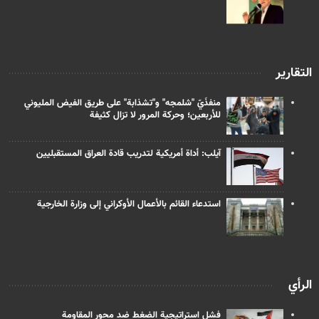
التقارير
منفذَيّ "شلمجه" و"تشذابة" على طريق الفيض المليوني
للأربعين؛ وحركة المرور لا تزال كثيفة
آيلب: أداة أمريكية لتدريب قادة العراق المستقبليين
استدعاء القائم بالأعمال الأوكراني إلى وزارة الخارجية
الرأي
فشل استراتيجية الضغط ضد محور المقاومة