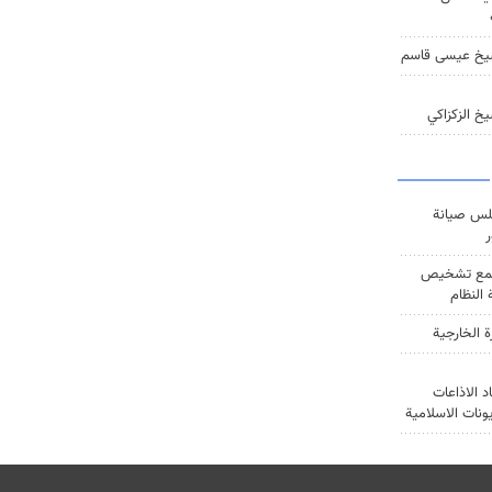
يخ عيسى قاسم
خ الزكزاكي
س صيانة
ر
ع تشخيص
النظام
ة الخارجية
د الاذاعات
يونات الاسلامية