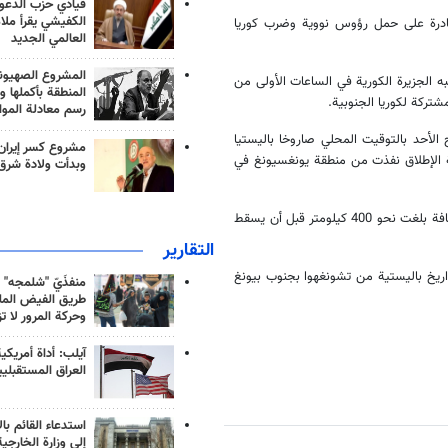
قيادي حزب الدعوة
الكفيشي يقرأ ملا
 قادرة على حمل رؤوس نووية وضرب كوريا
العالمي الجديد
المشروع الصهيو
به الجزيرة الكورية في الساعات الأولى من
المنطقة بأكملها و
شتركة لكوريا الجنوبية.
رسم معادلة الموا
أركان المشتركة إن بيونغ يانغ أطلقت حوالي الساعة 02:50 صباح الأحد بالتوقيت المحلي صاروخا باليستيا
مشروع كسر إيران
ية الإطلاق نفذت من منطقة يونغسيونغ في
وبدأت ولادة شرق
ونقلت وكالة يونهاب للأنباء عن جيش كوريا الجنوبية قوله إن الصاروخ حلق لمسافة بلغت نحو 400 كيلومتر قبل أن يسقط
التقارير
الخطوة بعد مرور أقل من 24 ساعة على إطلاق كوريا الشمالية 3 صواريخ باليستية من تشونغهوا بجنوب بيونغ
منفذَيّ "شلمجه" 
طريق الفيض الملي
وحركة المرور لا ت
آيلب: أداة أمريكي
العراق المستقبلي
استدعاء القائم بال
إلى وزارة الخارجية