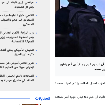
عراقجي: إيران ثابتة على عهده
رغم كل الضغوط
الكعبي: خيار الدبلوماسية مع 
السعودي غير مجدٍ والصواب ه
العسكري
وزير الزراعة: الأمن الغذائي ل
رغم الضغوط الخارجية.. إيران
المعركة الاقتصادية
الجيش الأمريكي يخلي قاعدة 
بكردستان العراق
تقرير إعلامي أميركي عن مسع
أن الزعيم كيم جونغ أون أمر بتطوير
لإخراج أميركا من الخليج الف
وي مضاد.
المتحدث باسم الجيش: النظام 
السائد في مضيق هرمز لا رج
 لحزب العمال الحاكم- بإنتاج كميات ضخمة
أنباء أن كيم دعا لبذل جهود أكبر لصناعة
المقابلات