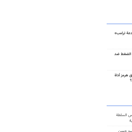
دعة ترامب»
 الضغط ضد
 هرمز أداة
؟
س السلطة
ة
يد حسن