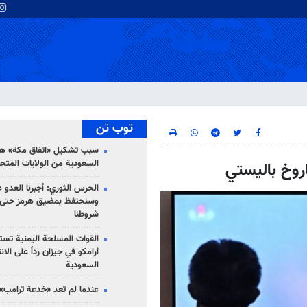
توب تن
سبب تشكيل «اتفاق مكة» هو
السعودية من الولايات المتح
الحرس الثوري: أجبرنا العدو ع
وسنحتفظ بمضيق هرمز حتى 
شروطنا
القوات المسلحة اليمنية تس
أرامكو في جيزان رداً على الان
السعودية
عندما لم تعد «خدعة ترامب» 