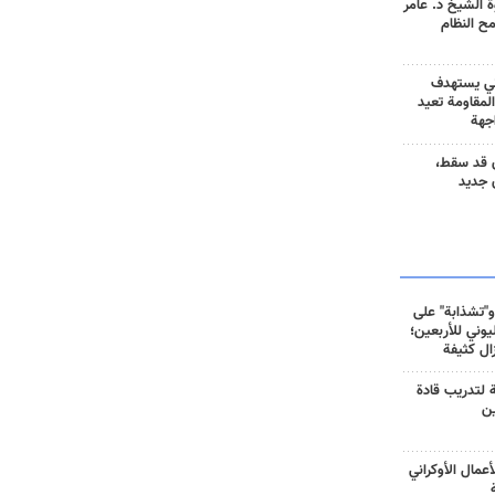
 الشيخ د. عامر
مح النظام
ني يستهدف
المقاومة تعيد
جهة
 قد سقط،
 جديد
و"تشذابة" على
وني للأربعين؛
زال كثيفة
ة لتدريب قادة
ين
أعمال الأوكراني