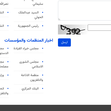
سليماني
نصرالله
السید عبدالملک
الش
الحوثي
رئيس الجمهورية
الشي
اخبار المنظمات والمؤسسات
ارسل
مجلس خبراء القيادة
مجل
الدستو
مجلس الشورى
مجم
الاسلامي
مصلحة 
منظمة الاذاعة
وزار
والتلفزیون
البنك المركزي
اتحا
والتلفز