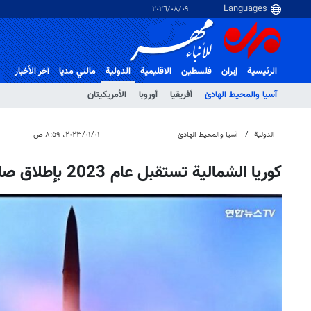
٠٩‏/٠٨‏/٢٠٢٦
الرئيسية
إيران
فلسطین
الاقلیمیة
الدولية
مالتي مدیا
آخر الأخبار
آسيا والمحيط الهادئ
أفريقيا
أوروبا
الأمريكيتان
الدولية
آسيا والمحيط الهادئ
٠١‏/٠١‏/٢٠٢٣، ٨:٥٩ ص
كوريا الشمالية تستقبل عام 2023 بإطلاق صاروخ باليستي