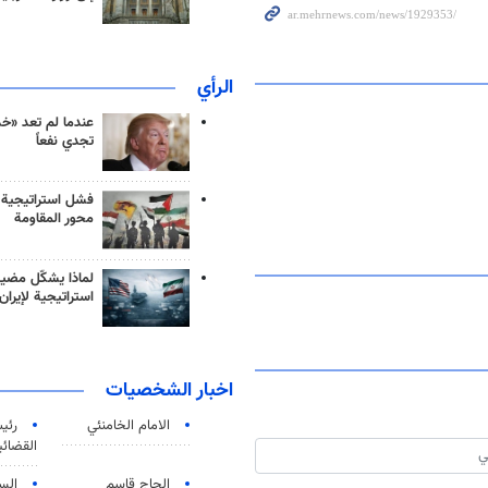
الرأي
عندما لم تعد «خ
تجدي نفعاً
فشل استراتيجية
محور المقاومة
لماذا يشكّل مضيق
استراتيجية لإيران
اخبار الشخصيات
الامام الخامنئي
رئی
القضائی
الحاج قاسم
الس