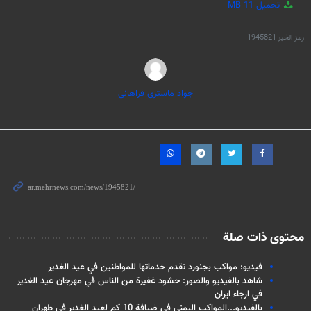
تحميل
11 MB
رمز الخبر
1945821
جواد ماستری فراهانی
محتوى ذات صلة
فيديو: مواكب بجنورد تقدم خدماتها للمواطنين في عيد الغدير
شاهد بالفيديو والصور: حشود غفيرة من الناس في مهرجان عيد الغدير
في ارجاء ايران
بالفيديو...المواكب اليمني في ضيافة 10 كم لعيد الغدير في طهران