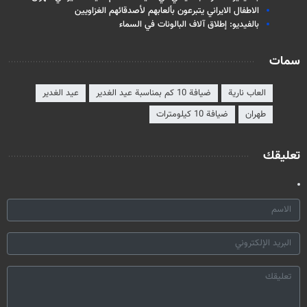
الاطفال الايراني يتبرعون بألعابهم لأصدقائهم الغزاويين
بالفيديو: إطلاق آلاف البالونات في السماء
سمات
العاب نارية
ضيافة 10 كم بمناسبة عيد الغدير
عيد الغدير
طهران
ضيافة 10 كيلومترات
تعليقك