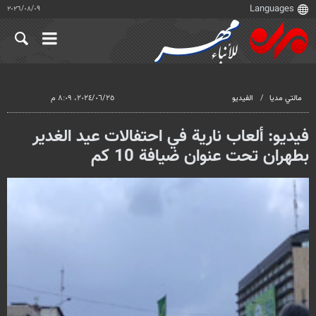
٠٩‏/٠٨‏/٢٠٢٦
مالتي مدیا
الفيديو
٢٥‏/٠٦‏/٢٠٢٤، ٨:٠٩ م
فيديو: ألعاب نارية في احتفالات عيد الغدير
بطهران تحت عنوان ضيافة 10 كم