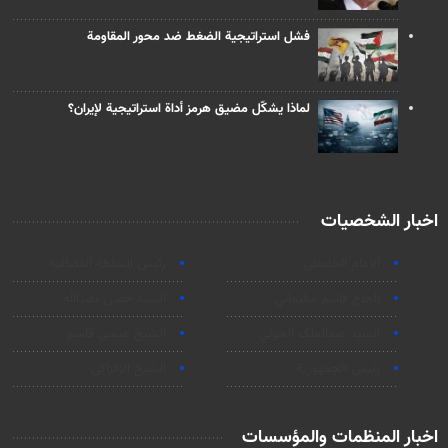
فشل استراتيجية الضغط ضد محور المقاومة
لماذا يشكّل مضيق هرمز أداة استراتيجية لإيران؟
اخبار الشخصيات
الامام الخامنئي
رئیس السلطة القضائیة
الحاج قاسم سليماني
السيد حسن نصرالله
السید عبدالملک الحوثي
الشيخ عيسى قاسم
رئيس الجمهورية
الشيخ الزكزاكي
اخبار المنظمات والمؤسسات