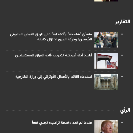
التقارير
منفذَيّ "شلمجه" و"تشذابة" على طريق الفيض المليوني
للأربعين؛ وحركة المرور لا تزال كثيفة
آيلب: أداة أمريكية لتدريب قادة العراق المستقبليين
استدعاء القائم بالأعمال الأوكراني إلى وزارة الخارجية
الرأي
عندما لم تعد «خدعة ترامب» تجدي نفعاً