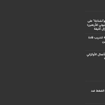
و"تشذابة" على
وني للأربعين؛
زال كثيفة
ة لتدريب قادة
ين
أعمال الأوكراني
 الضغط ضد