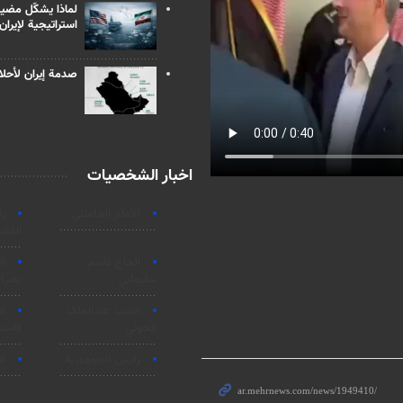
لماذا يشكّل مضيق
استراتيجية لإيران
صدمة إيران لأحلام
اخبار الشخصيات
الامام الخامنئي
ر
القضا
الحاج قاسم
ا
سليماني
نصرال
السید عبدالملک
ا
الحوثي
قاسم
رئيس الجمهورية
ال