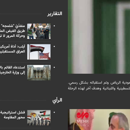
التقارير
منفذَيّ "شلمجه" 
طريق الفيض الملي
وحركة المرور لا ت
آيلب: أداة أمريكي
العراق المستقبلي
استدعاء القائم بال
إلى وزارة الخارجية
عودية الرياض وتم استقباله بشكل رسمي.
طينية واللبنانية وهدف آخر لهذه الرحلة
الرأي
فشل استراتيجية
محور المقاومة