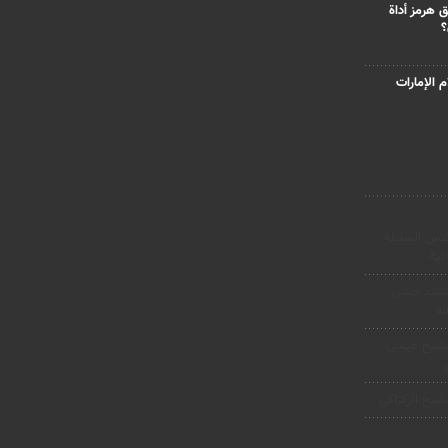
 هرمز أداة
؟
 الإمارات
ئیس السلطة
ئیة
لسيد حسن
له
لشيخ عيسى
شيخ الزكزاكي