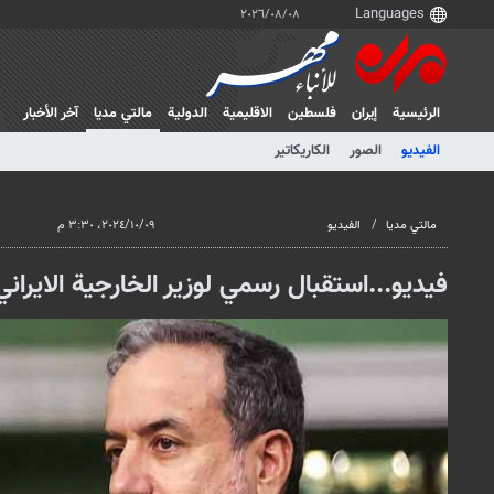
٠٨‏/٠٨‏/٢٠٢٦
الرئيسية
إيران
فلسطین
الاقلیمیة
الدولية
مالتي مدیا
آخر الأخبار
الفيديو
الصور
الكاريكاتير
مالتي مدیا
الفيديو
٠٩‏/١٠‏/٢٠٢٤، ٣:٣٠ م
فيديو...استقبال رسمي لوزير الخارجية الايران