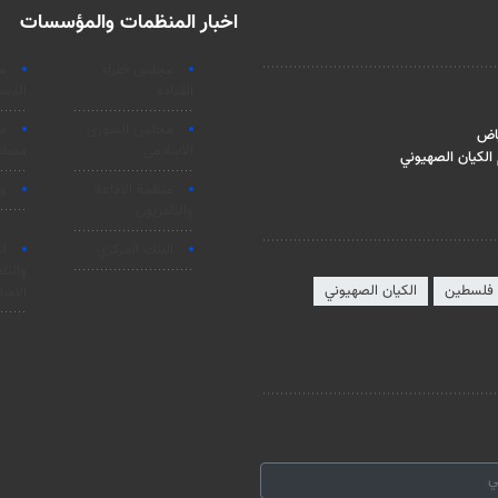
اخبار المنظمات والمؤسسات
مجلس خبراء
م
القيادة
الدست
مجلس الشورى
م
ياض
الاسلامي
مصلحة
 الكيان الصهيوني
منظمة الاذاعة
وز
والتلفزیون
البنك المركزي
ات
والتل
فلسطين
الكيان الصهيوني
الاسل