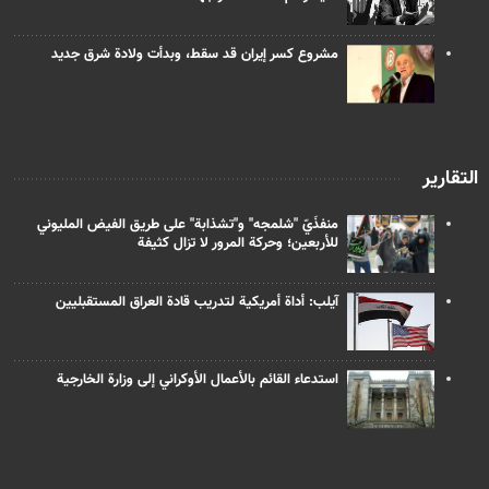
مشروع كسر إيران قد سقط، وبدأت ولادة شرق جديد
التقارير
منفذَيّ "شلمجه" و"تشذابة" على طريق الفيض المليوني
للأربعين؛ وحركة المرور لا تزال كثيفة
آيلب: أداة أمريكية لتدريب قادة العراق المستقبليين
استدعاء القائم بالأعمال الأوكراني إلى وزارة الخارجية