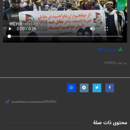
تحميل
9 MB
رمز الخبر
1955955
محتوى ذات صلة