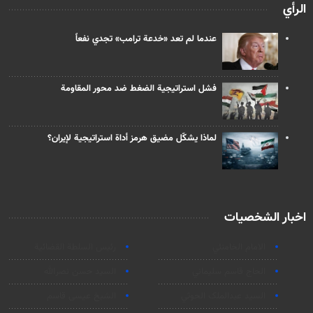
الرأي
عندما لم تعد «خدعة ترامب» تجدي نفعاً
فشل استراتيجية الضغط ضد محور المقاومة
لماذا يشكّل مضيق هرمز أداة استراتيجية لإيران؟
اخبار الشخصيات
الامام الخامنئي
رئیس السلطة القضائیة
الحاج قاسم سليماني
السيد حسن نصرالله
السید عبدالملک الحوثي
الشيخ عيسى قاسم