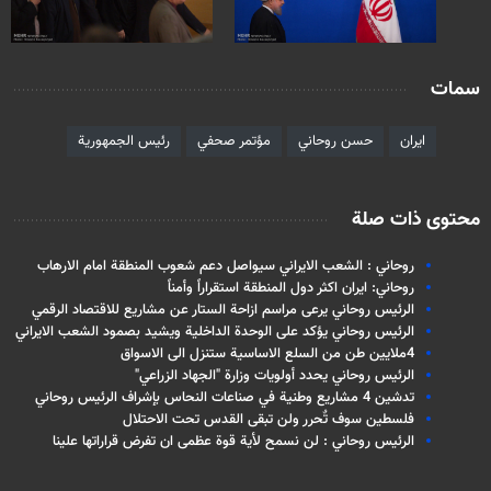
سمات
ايران
حسن روحاني
مؤتمر صحفي
رئيس الجمهورية
محتوى ذات صلة
روحاني : الشعب الايراني سيواصل دعم شعوب المنطقة امام الارهاب
روحاني: ايران اكثر دول المنطقة استقراراً وأمناً
الرئيس روحاني يرعى مراسم ازاحة الستار عن مشاريع للاقتصاد الرقمي
الرئيس روحاني يؤكد على الوحدة الداخلية ويشيد بصمود الشعب الايراني
4ملايين طن من السلع الاساسية ستنزل الى الاسواق
الرئيس روحاني يحدد أولويات وزارة "الجهاد الزراعي"
تدشين 4 مشاريع وطنية في صناعات النحاس بإشراف الرئيس روحاني
فلسطين سوف تٌحرر ولن تبقى القدس تحت الاحتلال
الرئيس روحاني : لن نسمح لأية قوة عظمى ان تفرض قراراتها علينا