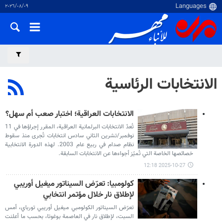
٠٩‏/٠٨‏/٢٠٢٦
الانتخابات الرئاسية
الانتخابات العراقية؛ اختبار صعب أم سهل؟
تُعدّ الانتخابات البرلمانية العراقية، المقرر إجراؤها في 11
نوفمبر/تشرين الثاني سادس انتخابات تُجرى منذ سقوط
نظام صدام في ربيع عام 2003. لهذه الدورة الانتخابية
خصائصها الخاصة التي تُميّز أجواءها عن الانتخابات السابقة.
2025-10-27 12:18
كولومبيا: تعرّض السيناتور ميغيل أوريبي
لإطلاق نار خلال مؤتمر انتخابي
تعرّض السيناتور الكولومبي ميغيل أوريبي تورباي، أمس
السبت، لإطلاق نار في العاصمة بوغوتا، بحسب ما أعلنت