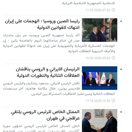
الاسلامية للجمهورية الاسلامية الايرانية.
2026-07-20 11:23
رئيسا الصين وروسيا : الهجمات على إيران
انتهاك للقوانين الدولية
أكد رئيسا جمهوریة الصين وروسيا، عبر بيان مشترك
صدر في ختام مباحثاتهما اليوم بالعاصمة بكين : إن
الهجمات العسكرية الأمريكية والصهيونية على إيران تعد انتهاكا للقوانين الدولية
والأعراف البديهية للعلاقات الدولية.
2026-05-20 15:50
الرئيسان الايراني و الروسي يناقشان
العلاقات الثنائية والتطورات الدولية
ناقش الرئيس الايراني، مسعود بزشكيان والرئيس الروسي
فلاديمير بوتين، خلال مكالمة هاتفية، آخر مستجدات
العلاقات الثنائية وسير تنفيذ الاتفاقيات المشتركة بين البلدين.
2025-12-30 17:18
الممثل الخاص للرئيس الروسي يلتقي
عراقجي في طهران
التقى الممثل الخاص للرئيس الروسي لشؤون سوريا
"ألكسندر لافرينتييف"، اليوم الاثنين، وزير الخارجية