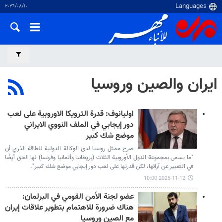
١٠‏/٠٨‏/٢٠٢٦
ايران والصين وروسيا
اوليانوف: قدرة الترويكا الاوروبية على لعب
دور إيجابي في الملف النووي الايراني
موضع شك كبير
صرح ممثل روسيا لدى الوكالة الدولية للطاقة الذري أن
"ما يسمى بمجموعة الدول الأوروبية الثلاث (بريطانيا وألمانيا وفرنسا) لها الحق أيضًا
في التعبير عن آرائها، لكن قدرتها على لعب دور إيجابي موضع شك كبير".
2025-11-12 10:00
عضو لجنة الأمن القومي في البرلمان:
هناك ضرورة للاهتمام بتطوير علاقات إيران
مع الصين وروسيا