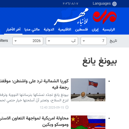
٠٧‏/٠٨‏/٢٠٢٦
الرئيسية
إيران
فلسطین
الاقلیمیة
الدولية
مالتي مدیا
آخر الأخبار
تاریخ
ilters
7
آب
2026
بيونغ يانغ
كوريا الشمالية ترد على واشنطن: موقفنا 
رجعة فيه
بيونغ يانغ تجدّد تمسّكها بترسانتها النووية وترف
لنزع السلاح، وتعتبر أنّ أسلحتها خيار حتمي لحما
2025-09-15 12:43
محاولة امريكية لمواجهة التعاون الاستر
وموسكو وبكين