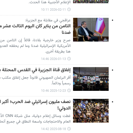
الإعلام الأجنبية هذا الحدث.
2026-02-11 10:11
عراقجي في مقابلة مع الجزيرة:
الثامن من يناير كان اليوم الثالث عشر م
ضدنا
صرح وزير خارجية بلادنا، قائلاً إن الثامن م
الأمريكية الإسرائيلية ضدنا وما لم يحققه العد
هنا بطريقة أخرى.
2026-01-13 14:46
إغلاق قناة الجزيرة في القدس المحتلة 
أقر البرلمان الصهيوني قانوناً جعل إغلاق مكتب 
رسمياً ودائماً.
2025-12-23 10:46
نصف مليون إسرائيلي ضد الحرب؛ أكبر ان
الدولي!
غطت وسا
العام والاحتجاجات واسعة النطاق في جميع أنحاء
2025-08-18 14:42