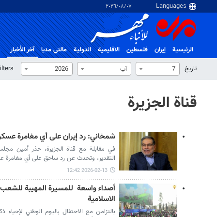
٠٧‏/٠٨‏/٢٠٢٦
الرئيسية
إيران
فلسطین
الاقلیمیة
الدولية
مالتي مدیا
آخر الأخبار
تاریخ
ilters
7
آب
2026
قناة الجزيرة
شمخاني: رد إيران على أي مغامرة عسكر
في مقابلة مع قناة الجزيرة، حذر أمين مجل
التقدير، وتحدث عن رد ساحق على أي مغامرة عس
2026-02-13 12:42
أصداء واسعة للمسيرة المهيبة للشعب ال
الاسلامية
بالتزامن مع الاحتفال باليوم الوطني لإحياء ذ