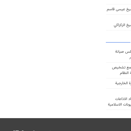
يخ عيسى قاسم
خ الزكزاكي
س صيانة
ر
ع تشخيص
النظام
ة الخارجية
د الاذاعات
يونات الاسلامية