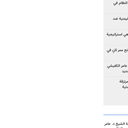
لنظام في
ليمنية ضد
 هي استراتيجية
 ممر ثانٍ في
عامر الكفيشي
جديد
رتزقة
تية
 الشيخ د. عامر