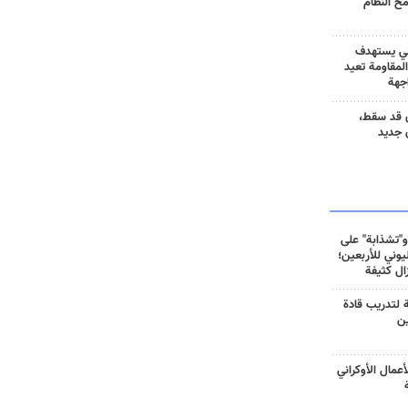
مح النظام
ني يستهدف
المقاومة تعيد
جهة
 قد سقط،
 جديد
و"تشذابة" على
وني للأربعين؛
زال كثيفة
ة لتدريب قادة
ين
أعمال الأوكراني