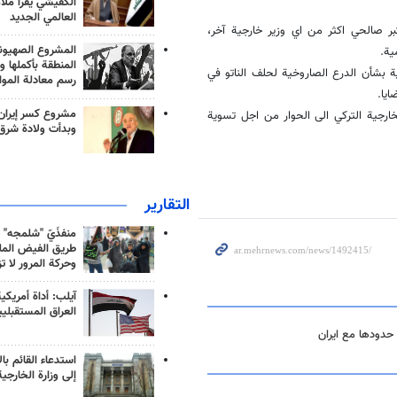
الكفيشي يقرأ ملا
العالمي الجديد
كبر صالحي اكثر من اي وزير خارجية آخر،
المشروع الصهيو
ية.
المنطقة بأكملها و
ية بشأن الدرع الصاروخية لحلف الناتو في
رسم معادلة الموا
ايا.
مشروع كسر إيران
ارجية التركي الى الحوار من اجل تسوية
وبدأت ولادة شرق
التقارير
منفذَيّ "شلمجه" 
طريق الفيض الملي
وحركة المرور لا ت
آيلب: أداة أمريكي
العراق المستقبلي
 حدودها مع ايران
استدعاء القائم بال
إلى وزارة الخارجية