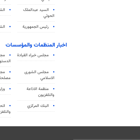
السید عبدالملک
الش
الحوثي
رئيس الجمهورية
الشي
اخبار المنظمات والمؤسسات
مجلس خبراء القيادة
مجل
الدستو
مجلس الشورى
مجم
الاسلامي
مصلحة 
منظمة الاذاعة
وزار
والتلفزیون
البنك المركزي
اتحا
والتلفز