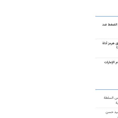
 الضغط ضد
 هرمز أداة
؟
 الإمارات
س السلطة
ة
يد حسن