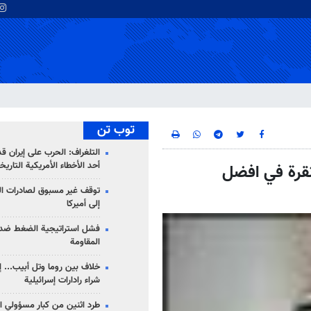
توب تن
التلغراف: الحرب على إيران ق
أحد الأخطاء الأمريكية التاريخ
انقرة في افضل
توقف غير مسبوق لصادرات ال
إلى أميركا
فشل استراتيجية الضغط ضد
المقاومة
خلاف بين روما وتل أبيب... إ
شراء رادارات إسرائيلية
طرد اثنين من كبار مسؤولي ال