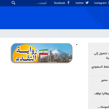
facebook
twitter
instagram
د تتحول إلى
ية
نفط السعودي
 محور
يطاليا توقف
موساد...