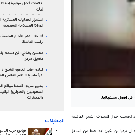
تداعيات فشل مؤامرة إسقاط ا
إيران
استمرار العمليات العسكرية ا
المراكز العسكرية السعودية
قاليباف: نشر الأخبار الملفقة
ترامب الفاشلة
محسن رضائي: لن نسمح بفتح
مضيق هرمز
قيادي حزب الدعوة الشيخ د. 
يقرأ ملامح النظام العالمي ال
يحيى سريع: قصفنا مواقع الم
السعوديين بالصواريخ الباليس
ن في افضل مستوياتها.
والمسيّرات
 قد تحسنت خلال السنوات التسع الماضية،
المقابلات
قيادي حزب الدعوة
 ان تركيا لن تكون ابدا جزءا من التدخل