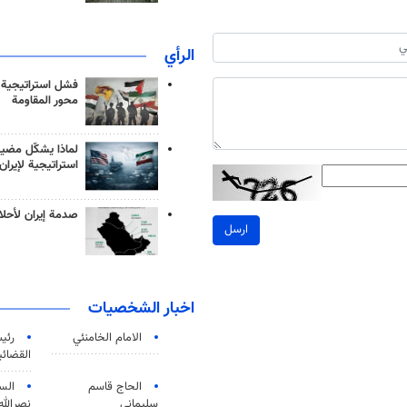
الرأي
فشل استراتيجية
محور المقاومة
لماذا يشكّل مضيق
استراتيجية لإيران
صدمة إيران لأحلام
ارسل
اخبار الشخصيات
الامام الخامنئي
رئی
القضائی
الحاج قاسم
الس
سليماني
نصرالله