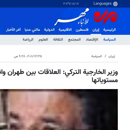
٠٧‏/٠٨‏/٢٠٢٦
الرئيسية
إيران
فلسطین
الاقلیمیة
الدولية
مالتي مدیا
آخر الأخبار
السياسة
الإقتصاد
المجتمع
الثقافة
العلوم
الرياضة
إيران
السياسة
٢٥‏/١٢‏/٢٠١١، ٩:٢٨ ص
وزير الخارجية التركي: العلاقات بين طهران و
مستوياتها