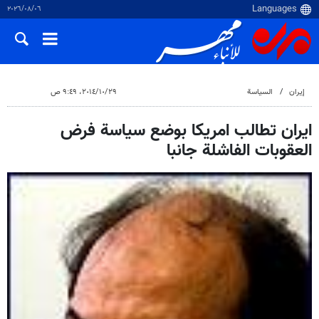
٠٦‏/٠٨‏/٢٠٢٦
إيران
السياسة
٢٩‏/١٠‏/٢٠١٤، ٩:٤٩ ص
ايران تطالب امريكا بوضع سياسة فرض
العقوبات الفاشلة جانبا