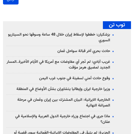
توب تن
بزشكيان: خططوا لإسقاط إيران خلال 48 ساعة وسوقها نحو السيناريو
السوري
حادث بحري آخر قبالة سواحل عُمان
غريب آبادي: لم نُجرِ أي مفاوضات مع أمريكا في الأيام الأخيرة..المسار
الجديد لمضيق هرمز مؤقت
وقوع حادث أمني لسفينة في جنوب غرب اليمن
وزيرا خارجية ايران وإيطاليا يتشاوران بشأن الأوضاع في المنطقة
الخارجية الايرانية: البيان المشترك بين إيران وعُمان في مرحلة
الصياغة النهائية
ماذا جرى في اجتماع وزراء خارجية الدول العربية والإسلامية في
عمّان؟
الجزيرة: لم يتبقّ في المفاوضات الإيرانية-العُمانية سوى قضية أو