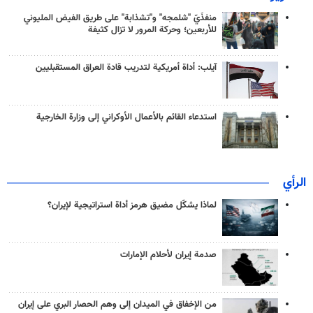
منفذَيّ "شلمجه" و"تشذابة" على طريق الفيض المليوني
للأربعين؛ وحركة المرور لا تزال كثيفة
آيلب: أداة أمريكية لتدريب قادة العراق المستقبليين
استدعاء القائم بالأعمال الأوكراني إلى وزارة الخارجية
الرأي
لماذا يشكّل مضيق هرمز أداة استراتيجية لإيران؟
صدمة إيران لأحلام الإمارات
من الإخفاق في الميدان إلى وهم الحصار البري على إيران