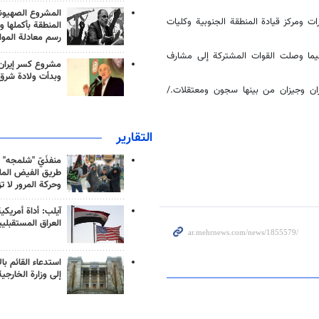
المشروع الصهيو
15، إضافة لمركز صيانة الطائرات ومركز قيادة المنطقة الجنوبية وكليات
المنطقة بأكملها و
رسم معادلة الموا
يما وصلت القوات المشتركة إلى مشارف
مشروع كسر إيران
وبدأت ولادة شرق
ن وجيزان من بينها سجون ومعتقلات./
التقارير
منفذَيّ "شلمجه" 
طريق الفيض الملي
وحركة المرور لا ت
آيلب: أداة أمريكي
العراق المستقبلي
استدعاء القائم بال
إلى وزارة الخارجية