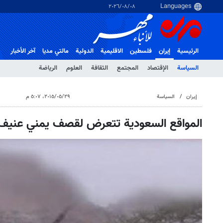
٠٨‏/٠٨‏/٢٠٢٦
الرئيسية
إيران
فلسطین
الاقلیمیة
الدولية
مالتي مدیا
آخر الأخبار
السياسة
الإقتصاد
المجتمع
الثقافة
العلوم
الرياضة
إيران
السياسة
٢٩‏/٠٥‏/٢٠١٥، ٥:٠٧ م
المواقع السعودية تتعرض لقصف يمني عنيف