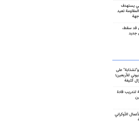
ني يستهدف
المقاومة تعيد
جهة
 قد سقط،
 جديد
و"تشذابة" على
وني للأربعين؛
زال كثيفة
ة لتدريب قادة
ين
أعمال الأوكراني