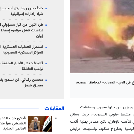
خلاف بين روما وتل أبيب... إ
شراء رادارات إسرائيلية
طرد اثنين من كبار مسؤولي ال
تداعيات فشل مؤامرة إسقاط ا
إيران
استمرار العمليات العسكرية ا
المراكز العسكرية السعودية
قاليباف: نشر الأخبار الملفقة
ترامب الفاشلة
محسن رضائي: لن نسمح بفتح
وع في الجهة المحاذية لمحافظة صعدة،
مضيق هرمز
جيزان من بينها سجون ومعتقلات.
المقابلات
 مشيط جنوبي السعودية، بررت وسائل
قيادي حزب الدعوة
ي تتأهب للإقلاع، لكن مصادر يمنية أكدت
الكفيشي يقرأ ملا
العالمي الجديد
د قرابة 100 كيلومتر عن الحدود اليمنية بصاروخ سكود، واستهدف مرابض