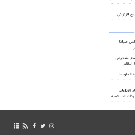
خ الزكزاكي
س صيانة
ر
ع تشخيص
النظام
ة الخارجية
د الاذاعات
يونات الاسلامية