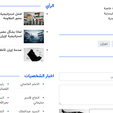
الرأي
ة خاصة
ليستية
فشل استراتيجية
محور المقاومة
دية
لماذا يشكّل مضيق
استراتيجية لإيران
نجران
صدمة إيران لأحلام
اخبار الشخصيات
الامام الخامنئي
رئی
القضائی
الحاج قاسم
الس
سليماني
نصرالله
السید عبدالملک
الش