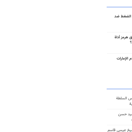
 الضغط ضد
 هرمز أداة
؟
 الإمارات
س السلطة
ة
يد حسن
يخ عيسى قاسم