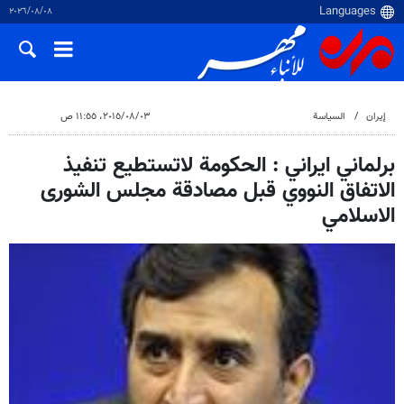
٠٨‏/٠٨‏/٢٠٢٦
إيران
السياسة
٠٣‏/٠٨‏/٢٠١٥، ١١:٥٥ ص
برلماني ايراني : الحكومة لاتستطيع تنفيذ
الاتفاق النووي قبل مصادقة مجلس الشورى
الاسلامي