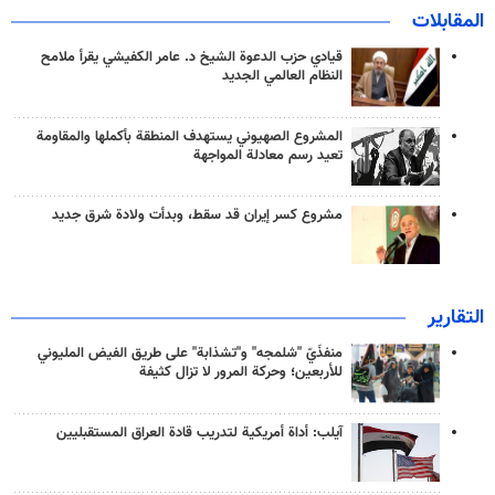
المقابلات
قيادي حزب الدعوة الشيخ د. عامر الكفيشي يقرأ ملامح
النظام العالمي الجديد
المشروع الصهيوني يستهدف المنطقة بأكملها والمقاومة
تعيد رسم معادلة المواجهة
مشروع كسر إيران قد سقط، وبدأت ولادة شرق جديد
التقارير
منفذَيّ "شلمجه" و"تشذابة" على طريق الفيض المليوني
للأربعين؛ وحركة المرور لا تزال كثيفة
آيلب: أداة أمريكية لتدريب قادة العراق المستقبليين