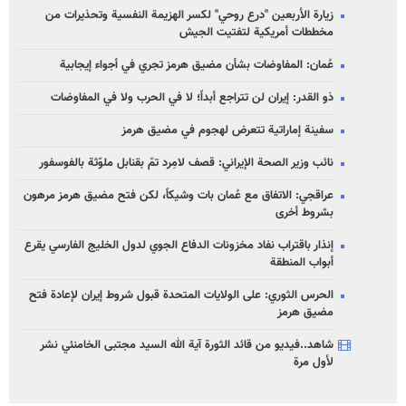
زيارة الأربعين "درع روحي" لكسر الهزيمة النفسية وتحذيرات من
مخططات أمريكية لتفتيت الجيش
عُمان: المفاوضات بشأن مضيق هرمز تجري في أجواء إيجابية
ذو القدر: إيران لن تتراجع أبداً؛ لا في الحرب ولا في المفاوضات
سفينة إماراتية تتعرض لهجوم في مضيق هرمز
نائب وزير الصحة الإيراني: قصف لامِرد تمّ بقنابل ملوّثة بالفوسفور
عراقجي: الاتفاق مع عُمان بات وشيكاً، لكن فتح مضيق هرمز مرهون
بشروط أخرى
إنذار باقتراب نفاد مخزونات الدفاع الجوي لدول الخليج الفارسي يقرع
أبواب المنطقة
الحرس الثوري: على الولايات المتحدة قبول شروط إيران لإعادة فتح
مضيق هرمز
شاهد..فيديو من قائد الثورة آية الله السيد مجتبى الخامنئي نشر
لأول مرة