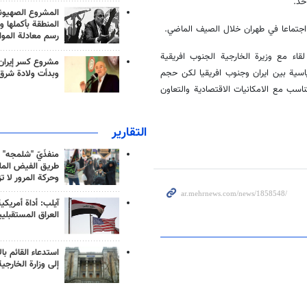
حد.
المشروع الصهيو
المنطقة بأكملها و
 اجتماعا في طهران خلال الصيف الماضي.
رسم معادلة الموا
قاء مع وزيرة الخارجية الجنوب افريقية
مشروع كسر إيران
ياسية بين ايران وجنوب افريقيا لكن حجم
وبدأت ولادة شرق
اسب مع الامكانيات الاقتصادية والتعاون
التقارير
منفذَيّ "شلمجه" 
طريق الفيض الملي
وحركة المرور لا ت
آيلب: أداة أمريكي
العراق المستقبلي
استدعاء القائم بال
إلى وزارة الخارجية