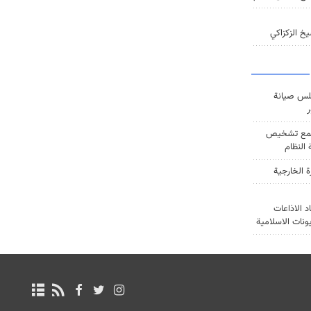
خ الزكزاكي
س صيانة
ر
ع تشخيص
النظام
ة الخارجية
د الاذاعات
يونات الاسلامية