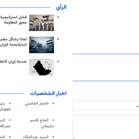
الرأي
فشل استراتيجية
محور المقاومة
لماذا يشكّل مضيق
استراتيجية لإيران
صدمة إيران لأحلام
اخبار الشخصيات
الامام الخامنئي
رئی
القضائی
الحاج قاسم
الس
سليماني
نصرالله
السید عبدالملک
الش