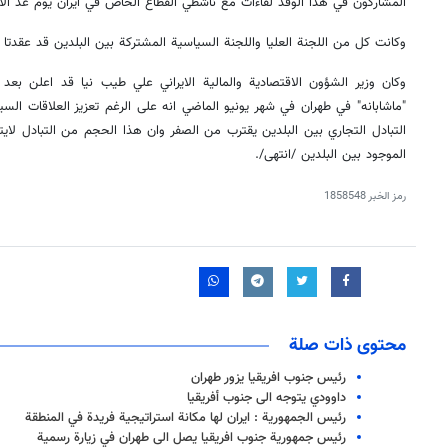
المشاركون في هذا الوفد لقاءات مع ناشطي القطاع الخاص في ايران يوم غد الا
وكانت كل من اللجنة العليا واللجنة السياسية المشتركة بين البلدين قد عقدتا
وكان وزير الشؤون الاقتصادية والمالية الايراني علي طيب نيا قد اعلن بعد ل
"ماشابانه" في طهران في شهر يونيو الماضي انه على الرغم تعزيز العلاقات الس
التبادل التجاري بين البلدين يقترب من الصفر وان هذا الحجم من التبادل لايتن
الموجود بين البلدين /انتهى/.
رمز الخبر
1858548
محتوى ذات صلة
رئيس جنوب افريقيا يزور طهران
داوودي يتوجه الى جنوب أفريقيا
رئيس الجمهورية : ايران لها مكانة استراتيجية فريدة في المنطقة
رئيس جمهورية جنوب افريقيا يصل الى طهران في زيارة رسمية