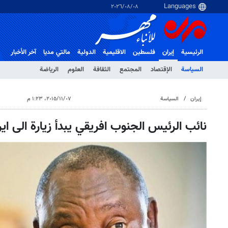
٠٨‏/٠٨‏/٢٠٢٦
الرئيسية
إيران
فلسطین
الاقلیمیة
الدولية
مالتي مدیا
آخر الأخبار
السياسة
الإقتصاد
المجتمع
الثقافة
العلوم
الرياضة
إيران
السياسة
٠٧‏/١١‏/٢٠١٥، ١:٢٣ م
نائب الرئيس الجنوب افريقي يبدأ زيارة الى اير