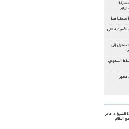
مشاركة
لبلاد
صحفياً غداً
الأميركية التي
د تتحول إلى
ية
نفط السعودي
 محور
 الشيخ د. عامر
مح النظام