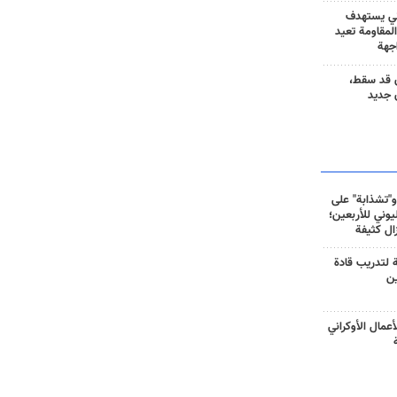
ني يستهدف
المقاومة تعيد
جهة
 قد سقط،
 جديد
و"تشذابة" على
وني للأربعين؛
زال كثيفة
ة لتدريب قادة
ين
أعمال الأوكراني