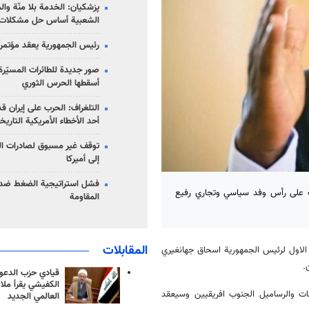
پزشکیان: الخدمة بلا منّة وال
الشعبية أساس حل مشكلات ا
رئيس الجمهورية يعقد مؤتمراً 
صور جديدة للطائرات المسيّرة 
أسقطها الحرس الثوري
التلغراف: الحرب على إيران ق
أحد الأخطاء الأمريكية التاريخ
توقف غير مسبوق لصادرات ال
إلى أميركا
فشل استراتيجية الضغط ضد
سبت على رأس وفد سياسي وتجاري رفيع
المقاومة
المقابلات
ب الاول لرئيس الجمهورية اسحاق جهانغيري
.
قيادي حزب الدعوة
الكفيشي يقرأ ملا
لتجار واصحاب الصناعات والرساميل الجنوب افريقيين وسيعقد
العالمي الجديد