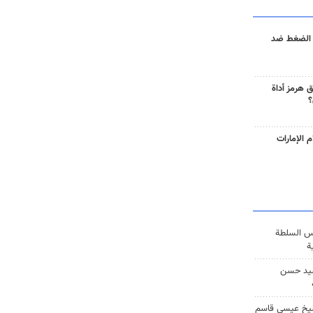
 الضغط ضد
 هرمز أداة
؟
 الإمارات
س السلطة
ة
يد حسن
يخ عيسى قاسم