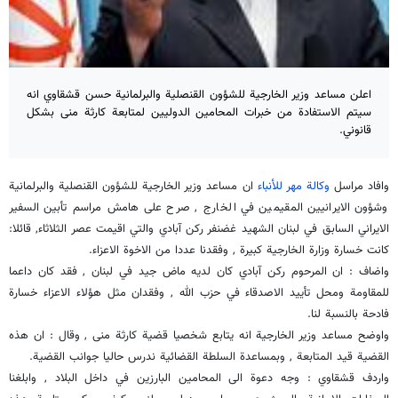
اعلن مساعد وزير الخارجية للشؤون القنصلية والبرلمانية حسن قشقاوي انه
سيتم الاستفادة من خبرات المحامين الدوليين لمتابعة كارثة منى بشكل
قانوني.
وافاد مراسل
وكالة مهر للأنباء
ان مساعد وزير الخارجية للشؤون القنصلية والبرلمانية
وشؤون الايرانيين المقيمين في الخارج , صرح على هامش مراسم تأبين السفير
الايراني السابق في لبنان الشهيد غضنفر ركن آبادي والتي اقيمت عصر الثلاثاء, قائلا:
كانت خسارة وزارة الخارجية كبيرة , وفقدنا عددا من الاخوة الاعزاء.
واضاف : ان المرحوم ركن آبادي كان لديه ماض جيد في لبنان , فقد كان داعما
للمقاومة ومحل تأييد الاصدقاء في حزب الله , وفقدان مثل هؤلاء الاعزاء خسارة
فادحة بالنسبة لنا.
واوضح مساعد وزير الخارجية انه يتابع شخصيا قضية كارثة منى , وقال : ان هذه
القضية قيد المتابعة , وبمساعدة السلطة القضائية ندرس حاليا جوانب القضية.
واردف قشقاوي : وجه دعوة الى المحامين البارزين في داخل البلاد , وابلغنا