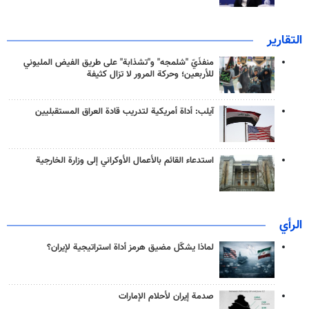
التقارير
منفذَيّ "شلمجه" و"تشذابة" على طريق الفيض المليوني
للأربعين؛ وحركة المرور لا تزال كثيفة
آيلب: أداة أمريكية لتدريب قادة العراق المستقبليين
استدعاء القائم بالأعمال الأوكراني إلى وزارة الخارجية
الرأي
لماذا يشكّل مضيق هرمز أداة استراتيجية لإيران؟
صدمة إيران لأحلام الإمارات