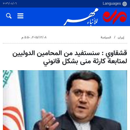
٠٦‏/٠٨‏/٢٠٢٦
إيران
السياسة
٠٨‏/١٢‏/٢٠١٥، ٥:٥٠ م
قشقاوي : سنستفيد من المحامين الدوليين
لمتابعة كارثة منى بشكل قانوني