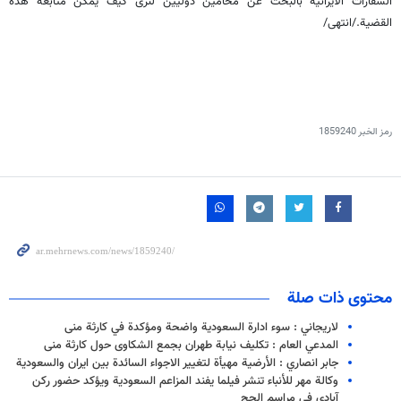
السفارات الايرانية بالبحث عن محامين دوليين لنرى كيف يمكن متابعة هذه
القضية./انتهى/
رمز الخبر
1859240
محتوى ذات صلة
لاريجاني : سوء ادارة السعودية واضحة ومؤكدة في كارثة منى
المدعي العام : تكليف نيابة طهران بجمع الشكاوى حول كارثة منى
جابر انصاري : الأرضية مهيأة لتغيير الاجواء السائدة بين ايران والسعودية
وكالة مهر للأنباء تنشر فيلما يفند المزاعم السعودية ويؤكد حضور ركن
آبادي في مراسم الحج