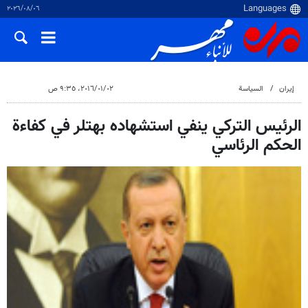
٠٦‏/٠٨‏/٢٠٢٦
إيران
السياسة
٠٢‏/٠١‏/٢٠١٦، ٩:٣٥ ص
الرئيس التركي ينفي استشهاده بهتلر في كفاءة
الحكم الرئاسي