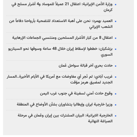
وزارة الأمن الإيرانية: اعتقال 21 عميلاً للموساد و4 أشرار مسلح في
كرمان
العميد بهمرد: نحن على أهبة الاستعداد للتضحية بأرواحنا دفاعاً عن
الشعب الإيراني
اعتقال 8 من كبار الأشرار المسلحين ومنتسبي الجماعات الإرهابية
بزشكيان: خططوا لإسقاط إيران خلال 48 ساعة وسوقها نحو السيناريو
السوري
حادث بحري آخر قبالة سواحل عُمان
غريب آبادي: لم نُجرِ أي مفاوضات مع أمريكا في الأيام الأخيرة..المسار
الجديد لمضيق هرمز مؤقت
وقوع حادث أمني لسفينة في جنوب غرب اليمن
وزيرا خارجية ايران وإيطاليا يتشاوران بشأن الأوضاع في المنطقة
الخارجية الايرانية: البيان المشترك بين إيران وعُمان في مرحلة
الصياغة النهائية