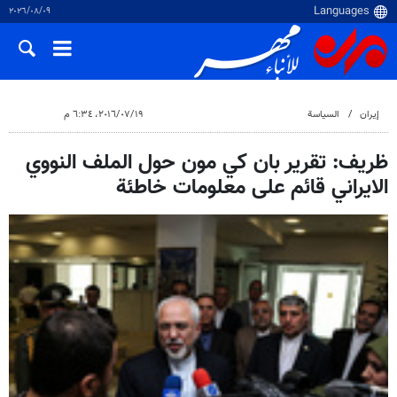
٠٩‏/٠٨‏/٢٠٢٦
إيران
السياسة
١٩‏/٠٧‏/٢٠١٦، ٦:٣٤ م
ظريف: تقرير بان كي مون حول الملف النووي
الايراني قائم على معلومات خاطئة