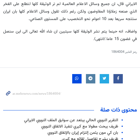
الايراني قال، ان جميع وسائل الاعلام العالمية لم تر الوثيقة كلها لتطلع على الفخر
الذي صنعه زملاؤنا المفاوضون ولكن رغم ذلك تقول وسائل الاعلام كلها بان ايران
ستتجه سريعا بعد 10 اعوام نحو التخصيب على المستوى الصناعي.
واضاف، انه حينما يتم نشر الوثيقة كلها سيتبين ان شاء الله تعالى الى اين سنصل
في غضون 15 عاما./انتهى/
رمز الخبر
1864004
محتوى ذات صلة
التقرير النووي الحالي يبتعد عن سوابق الملف النووي الايراني
ظريف يبحث مطولا مع كيري تنفيذ الاتفاق النووي
بان كي مون يثمن إلتزام إيران بالإتفاق النووي
ظريف يشرح تفاصيل لقائه مع كيري