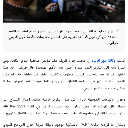
أكد وزير الخارجية الايراني محمد جواد ظريف بان الامين العام لمنظمة الامم
المتحدة بان كي مون قد أعد تقريره على اساس معلومات ناقصة حول النووي
الايراني.
أفادت
وكالة مهر للأنباء
أن محمد جواد ظريف عقد مؤتمرا صحفيا اليوم الثلاثاء وفي
اشارة منه الى التقرير الذي اصدره أمين عام الأمم المتحدة قال ظريف، ان هذا
التقرير قد تم صياغته على اساس معلومات ناقصة، ولقد قلنا سابقا بانه لم يكن
للامم المتحدة دور في صياغة الاتفاق النووي، ومثلما شوهد فقد تصرفوا بما لا
يخدم مصلحة الاتفاق النووي.
وحول الاتهامات الموجهة لايران في هذا التقرير خاصة بشان ارسال السلاح الى
العراق قال ظريف، اننا وفي البيان الذي اصدرناه تزامنا مع القرار 2231 قلنا باننا
سنواصل اجراءاتنا في مواجهة الارهاب وهذه سياستنا ولا علاقة لها بالاتفاق النووي.
وبشان ما اوردته وكالة "A.P" الاميركية بوجود وثيقة سرية حول البرنامج النووي