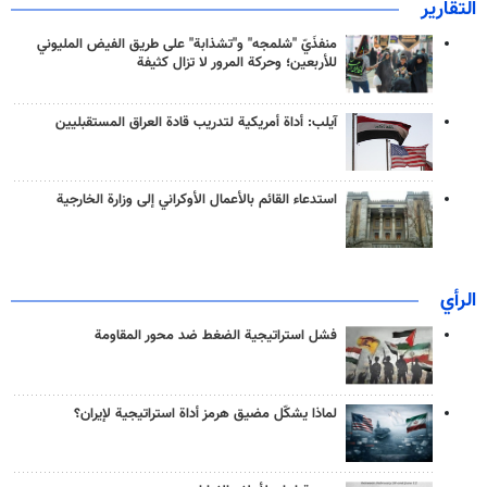
التقارير
منفذَيّ "شلمجه" و"تشذابة" على طريق الفيض المليوني
للأربعين؛ وحركة المرور لا تزال كثيفة
آيلب: أداة أمريكية لتدريب قادة العراق المستقبليين
استدعاء القائم بالأعمال الأوكراني إلى وزارة الخارجية
الرأي
فشل استراتيجية الضغط ضد محور المقاومة
لماذا يشكّل مضيق هرمز أداة استراتيجية لإيران؟