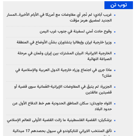
توب تن
غريب آبادي: لم نُجرِ أي مفاوضات مع أمريكا في الأيام الأخيرة..المسار
الجديد لمضيق هرمز مؤقت
وقوع حادث أمني لسفينة في جنوب غرب اليمن
وزيرا خارجية ايران وإيطاليا يتشاوران بشأن الأوضاع في المنطقة
الخارجية الايرانية: البيان المشترك بين إيران وعُمان في مرحلة
الصياغة النهائية
ماذا جرى في اجتماع وزراء خارجية الدول العربية والإسلامية في
عمّان؟
الجزيرة: لم يتبقّ في المفاوضات الإيرانية-العُمانية سوى قضية أو
قضيتين عالقتين
اللواء جاويدان: سكان المناطق الحدودية هم خط الدفاع الأول عن
حدود البلاد
بزشكيان: القضية الفلسطينية ما زالت القضية الأولى للعالم الإسلامي
تألق المنتخب الايراني للتايكوندو في سيول بحصدهم 17 ميدالية