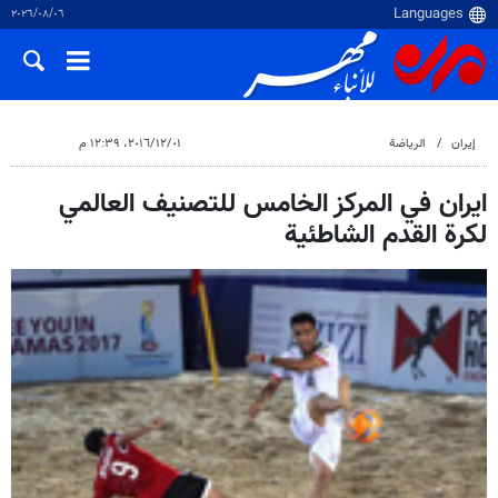
٠٦‏/٠٨‏/٢٠٢٦
إيران
الرياضة
٠١‏/١٢‏/٢٠١٦، ١٢:٣٩ م
ايران في المركز الخامس للتصنيف العالمي
لكرة القدم الشاطئية