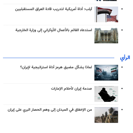
آيلب: أداة أمريكية لتدريب قادة العراق المستقبليين
استدعاء القائم بالأعمال الأوكراني إلى وزارة الخارجية
الرأي
لماذا يشكّل مضيق هرمز أداة استراتيجية لإيران؟
صدمة إيران لأحلام الإمارات
من الإخفاق في الميدان إلى وهم الحصار البري على إيران