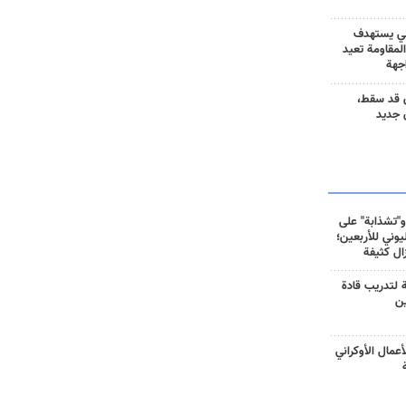
ني يستهدف
المقاومة تعيد
جهة
 قد سقط،
 جديد
و"تشذابة" على
وني للأربعين؛
زال كثيفة
ة لتدريب قادة
ين
أعمال الأوكراني