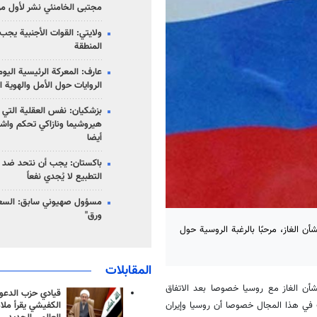
مجتبى الخامنئي نشر لأول مر
ولايتي: القوات الأجنبية يجب 
المنطقة
عارف: المعركة الرئيسية الي
الروايات حول الأمل والهوية ا
بزشكيان: نفس العقلية التي
هيروشيما ونازاكي تحكم واش
أيضا
باكستان: يجب أن نتحد ضد إ
التطبيع لا يُجدي نفعاً
مسؤول صهيوني سابق: السعو
ورق"
ن الغاز، مرحبًا بالرغبة الروسية حول
المقابلات
لشأن الغاز مع روسيا خصوصا بعد الاتفاق
قيادي حزب الدعوة
ت في هذا المجال خصوصا أن روسيا وإيران
الكفيشي يقرأ ملا