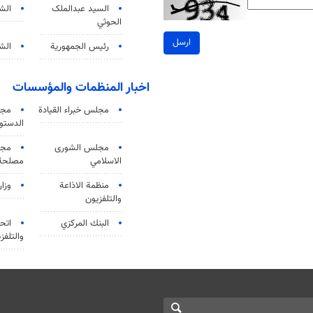
السید عبدالملک
الش
الحوثي
ارسل
رئيس الجمهورية
الشي
اخبار المنظمات والمؤسسات
مجلس خبراء القيادة
مجل
الدستو
مجلس الشورى
مجم
الاسلامي
مصلحة 
منظمة الاذاعة
وزار
والتلفزیون
البنك المركزي
اتحا
والتلفز