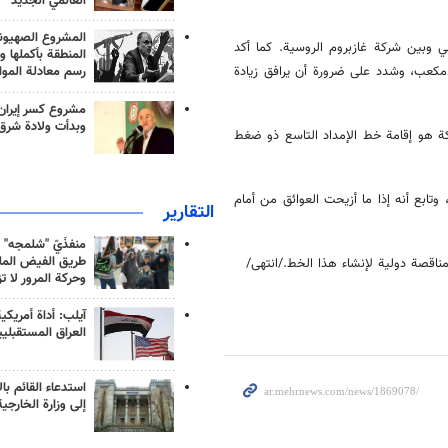
العالمي الجديد
المشروع الصهيو
عي وبين شركة غازبروم الروسية. كما أكد
المنطقة بأكملها و
ة للغاز أن الإنتاج الايراني للغاز بلغ 700 مليون متر مكعب، وشدد على ضرورة أن يرافق زيادة
رسم معادلة الموا
مشروع كسر إيران
وبدأت ولادة شرق
كة هو إقامة خط الإمداد التاسع ذو ضغط
ابع أنه إذا ما أزيحت العوائق من أمام
التقارير
منفذَيّ "شلمجه" 
طريق الفيض الملي
مناقصة دولية لإنشاء هذا الخط./انتهی/
وحركة المرور لا ت
آيلب: أداة أمريكي
العراق المستقبلي
استدعاء القائم بال
إلى وزارة الخارجية