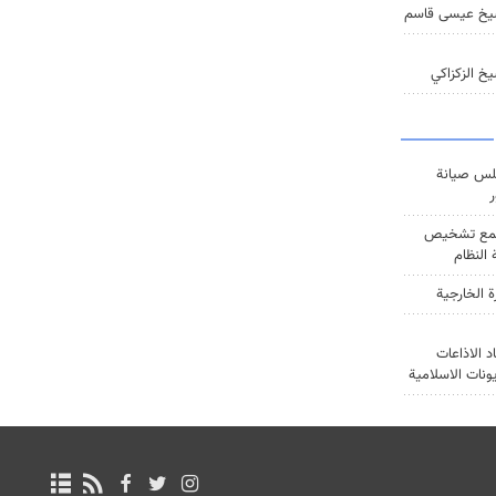
يخ عيسى قاسم
خ الزكزاكي
س صيانة
ر
ع تشخيص
النظام
ة الخارجية
د الاذاعات
يونات الاسلامية