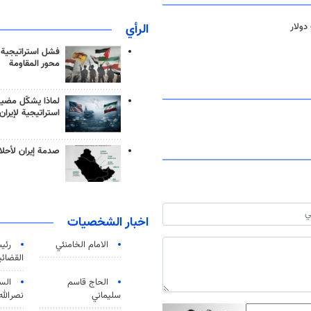
الرأي
فشل استراتيجية
محور المقاومة
لماذا يشكّل مضيق
استراتيجية لإيران
صدمة إيران لأحلام
اخبار الشخصيات
الامام الخامنئي
رئی
القضائی
الحاج قاسم
الس
سليماني
نصرالله