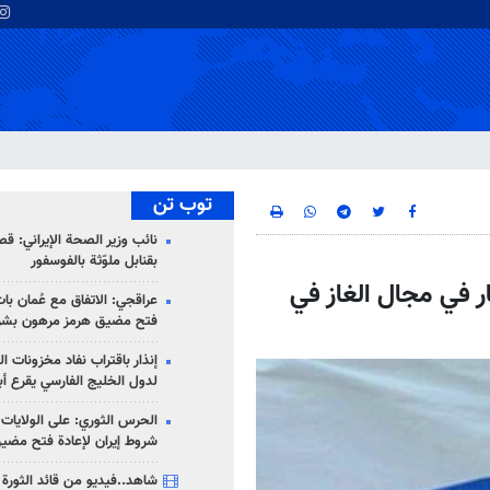
توب تن
نائب وزير الصحة الإيراني: قصف
بقنابل ملوّثة بالفوسفور
ر في مجال الغاز في
عراقجي: الاتفاق مع عُمان با
فتح مضيق هرمز مرهون بشر
إنذار باقتراب نفاد مخزونات ا
لدول الخليج الفارسي يقرع أب
الحرس الثوري: على الولايات
شروط إيران لإعادة فتح مضي
شاهد..فيديو من قائد الثورة آ