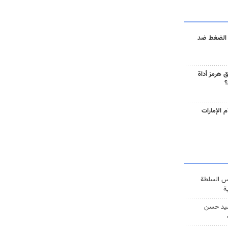
 الضغط ضد
 هرمز أداة
؟
 الإمارات
س السلطة
ة
يد حسن