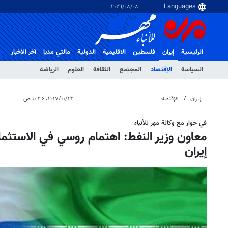
٠٨‏/٠٨‏/٢٠٢٦
الرئيسية
إيران
فلسطین
الاقلیمیة
الدولية
مالتي مدیا
آخر الأخبار
السياسة
الإقتصاد
المجتمع
الثقافة
العلوم
الرياضة
إيران
الإقتصاد
٢٣‏/٠١‏/٢٠١٧، ١٠:٣٤ ص
في حوار مع وكالة مهر للأنباء
معاون وزير النفط: اهتمام روسي في الاستثما
إيران