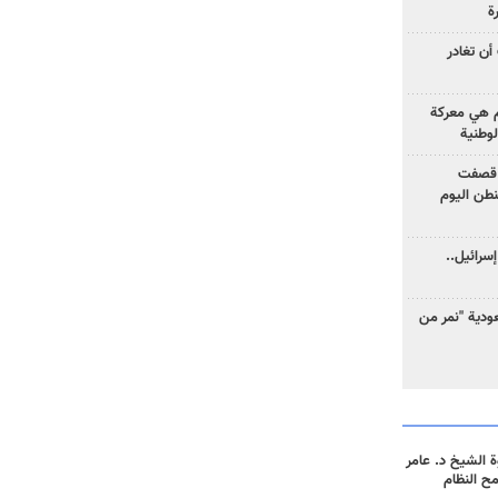
ة
أن تغادر
وم هي معركة
لوطنية
 قصفت
نطن اليوم
سرائيل..
دية "نمر من
 الشيخ د. عامر
مح النظام