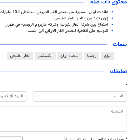
محتوى ذات صلة
عائدات ايران السنوية من تصدير الغاز الطبيعي ستتخطى الـ10 مليارات دولار
إيران تزيد من إنتاجها للغاز الطبيعي
اجتماع بين شركة الغاز الايرانية وشركة غازبروم الروسية في طهران
التوقيع على اتفاقية لتصدير الغاز الايراني الى النمسا
سمات
ايران
روسيا
اقتصاد ايران
الاستثمار
الغاز الطبيعي
تعليقك
*
سجل نتيجة العبارة في الخانة المقابلة