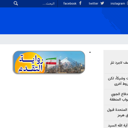
facebook
twitter
instagram
 لامِرد تمّ
ت وشيكاً، لكن
وط أخرى
لدفاع الجوي
واب المنطقة
 المتحدة قبول
ق هرمز
ية الله السيد