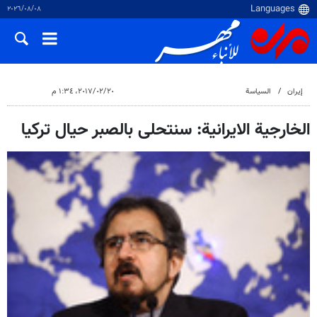
٠٨‏/٠٨‏/٢٠٢٦
إيران
السياسة
٢٠‏/٠٢‏/٢٠١٧، ١:٣٤ م
الخارجية الايرانية: سنتحلى بالصبر حيال تركيا