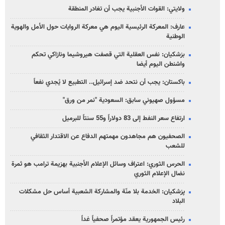
ولايتي: القوات الأجنبية يجب أن تغادر المنطقة
عارف: المعركة الرئيسية اليوم هي معركة الروايات حول الأمل والهوية
الوطنية
بزشكيان: نفس العقلية التي قصفت هيروشيما ونازاكي تحكم
واشنطن اليوم أيضا
باكستان: يجب أن نتحد ضد إسرائيل.. التطبيع لا يُجدي نفعاً
مسؤول صهيوني سابق: السعودية "نمر من ورق"
ارتفاع سعر النفط إلى 83 دولاراً و55 سنتاً للبرميل
الصحفيون هم مجاهدون مهمتهم الدفاع عن الاقتدار الثقافي
للشعب
الحرس الثوري: اعتراف وسائل الإعلام الأجنبية بهزيمة ترامب هو ثمرة
نضال الإعلام الثوري
پزشکیان: الخدمة بلا منّة والمشاركة الشعبية أساس حل مشكلات
البلاد
رئيس الجمهورية يعقد مؤتمراً صحفياً غداً