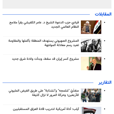
المقابلات
قيادي حزب الدعوة الشيخ د. عامر الكفيشي يقرأ ملامح
النظام العالمي الجديد
المشروع الصهيوني يستهدف المنطقة بأكملها والمقاومة
تعيد رسم معادلة المواجهة
مشروع كسر إيران قد سقط، وبدأت ولادة شرق جديد
التقارير
منفذَيّ "شلمجه" و"تشذابة" على طريق الفيض المليوني
للأربعين؛ وحركة المرور لا تزال كثيفة
آيلب: أداة أمريكية لتدريب قادة العراق المستقبليين