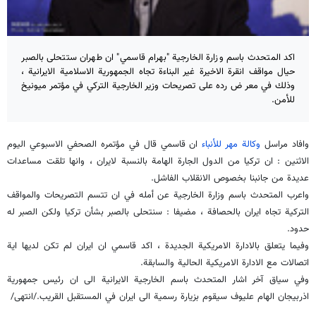
اكد المتحدث باسم وزارة الخارجية "بهرام قاسمي" ان طهران ستتحلى بالصبر
حيال مواقف انقرة الاخيرة غير البناءة تجاه الجمهورية الاسلامية الايرانية ،
وذلك في معر ض رده على تصريحات وزير الخارجية التركي في مؤتمر ميونيخ
للأمن.
وافاد مراسل
وكالة مهر للأنباء
ان قاسمي قال في مؤتمره الصحفي الاسبوعي اليوم
الاثنين : ان تركيا من الدول الجارة الهامة بالنسبة لايران ، وانها تلقت مساعدات
عديدة من جانبنا بخصوص الانقلاب الفاشل.
واعرب المتحدث باسم وزارة الخارجية عن أمله في ان تتسم التصريحات والمواقف
التركية تجاه ايران بالحصافة ، مضيفا : سنتحلى بالصبر بشأن تركيا ولكن الصبر له
حدود.
وفيما يتعلق بالادارة الامريكية الجديدة ، اكد قاسمي ان ايران لم تكن لديها اية
اتصالات مع الادارة الامريكية الحالية والسابقة.
وفي سياق آخر اشار المتحدث باسم الخارجية الايرانية الى ان رئيس جمهورية
اذربيجان الهام عليوف سيقوم بزيارة رسمية الى ايران في المستقبل القريب./انتهى/