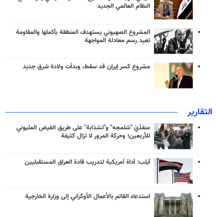
النظام العالمي الجديد
المشروع الصهيوني يستهدف المنطقة بأكملها والمقاومة
تعيد رسم معادلة المواجهة
مشروع كسر إيران قد سقط، وبدأت ولادة شرق جديد
التقارير
منفذَيّ "شلمجه" و"تشذابة" على طريق الفيض المليوني
للأربعين؛ وحركة المرور لا تزال كثيفة
آيلب: أداة أمريكية لتدريب قادة العراق المستقبليين
استدعاء القائم بالأعمال الأوكراني إلى وزارة الخارجية