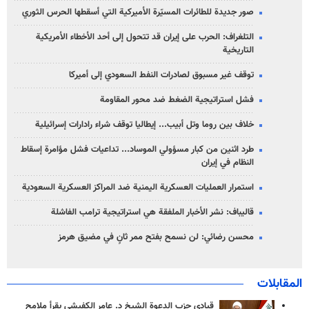
صور جديدة للطائرات المسيّرة الأميركية التي أسقطها الحرس الثوري
التلغراف: الحرب على إيران قد تتحول إلى أحد الأخطاء الأمريكية
التاريخية
توقف غير مسبوق لصادرات النفط السعودي إلى أميركا
فشل استراتيجية الضغط ضد محور المقاومة
خلاف بين روما وتل أبيب... إيطاليا توقف شراء رادارات إسرائيلية
طرد اثنين من كبار مسؤولي الموساد... تداعيات فشل مؤامرة إسقاط
النظام في إيران
استمرار العمليات العسكرية اليمنية ضد المراكز العسكرية السعودية
قاليباف: نشر الأخبار الملفقة هي استراتيجية ترامب الفاشلة
محسن رضائي: لن نسمح بفتح ممر ثانٍ في مضيق هرمز
المقابلات
قيادي حزب الدعوة الشيخ د. عامر الكفيشي يقرأ ملامح