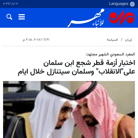
٠٧‏/٠٨‏/٢٠٢٦
إيران
السياسة
٢١‏/٠٦‏/٢٠١٧، ٢:١٥ م
المغرد السعودي الشهير مجتهد:
اختبار أزمة قطر شجع ابن سلمان
على"الانقلاب" وسلمان سيتنازل خلال ايام