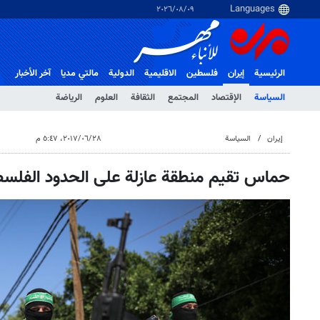
٠٩‏/٠٨‏/٢٠٢٦
الرئيسية
إيران
فلسطین
الاقلیمیة
الدولية
مالتي مدیا
آخر الأخبار
السياسة
الإقتصاد
المجتمع
الثقافة
العلوم
الرياضة
إيران
السياسة
٢٨‏/٠٦‏/٢٠١٧، ٥:٤٧ م
حماس تقيم منطقة عازلة على الحدود الفلسط