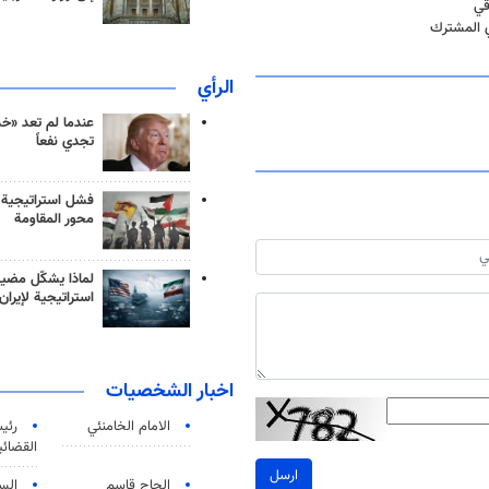
قي
ي المشترك
الرأي
عندما لم تعد «خ
تجدي نفعاً
فشل استراتيجية
محور المقاومة
لماذا يشكّل مضيق
استراتيجية لإيران
اخبار الشخصيات
الامام الخامنئي
رئی
القضائی
ارسل
الحاج قاسم
الس