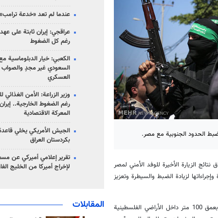
عندما لم تعد «خدعة ترامب» 
عراقجي: إيران ثابتة على عهده
رغم كل الضغوط
الكعبي: خيار الدبلوماسية مع 
السعودي غير مجدٍ والصواب ه
العسكري
وزير الزراعة: الأمن الغذائي ل
رغم الضغوط الخارجية.. إيران
المعركة الاقتصادية
الجيش الأمريكي يخلي قاعدة 
ضبط الحدود الجنوبية مع مصر.
بكردستان العراق
تقرير إعلامي أميركي عن مسع
 نتائج الزيارة الأخيرة للوفد الأمني لمصر
لإخراج أميركا من الخليج الف
إجراءاتها لزيادة الضبط والسيطرة وتعزيز
المقابلات
وتابع أبو نعيم قائلا: "يجري حاليا العمل على إنشاء منطقة عازلة على الحدود بعمق 100 متر داخل الأراضي الفلسطينية