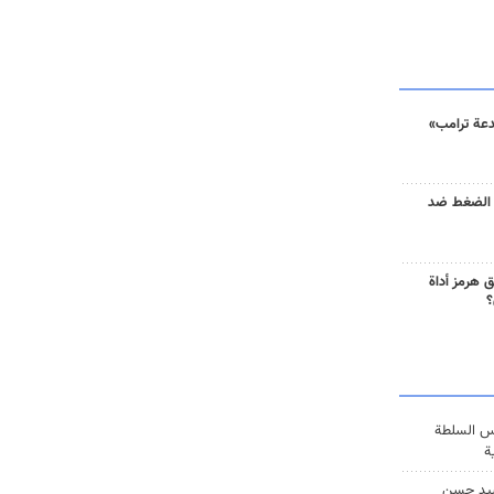
دعة ترامب»
 الضغط ضد
 هرمز أداة
؟
س السلطة
ة
يد حسن