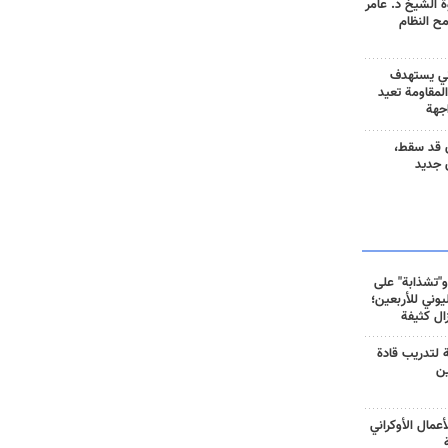
 الشيخ د. عامر
مح النظام
ني يستهدف
المقاومة تعيد
جهة
 قد سقط،
 جديد
و"تشذابة" على
وني للأربعين؛
زال كثيفة
ة لتدريب قادة
ين
أعمال الأوكراني