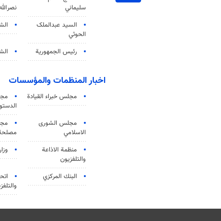
سليماني
نصرالله
السید عبدالملک
الش
الحوثي
رئيس الجمهورية
الشي
اخبار المنظمات والمؤسسات
مجلس خبراء القيادة
مجل
الدستو
مجلس الشورى
مجم
الاسلامي
مصلحة 
منظمة الاذاعة
وزار
والتلفزیون
البنك المركزي
اتحا
والتلفز