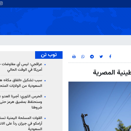
توب تن
عراقجي: ليس أي مفاوضات ج
أمريكا في الوقت الحالي
ينية المصرية
سبب تشكيل «اتفاق مكة» هو
السعودية من الولايات المتح
الحرس الثوري: أجبرنا العدو ع
وسنحتفظ بمضيق هرمز حتى 
شروطنا
القوات المسلحة اليمنية تس
أرامكو في جيزان رداً على الان
السعودية