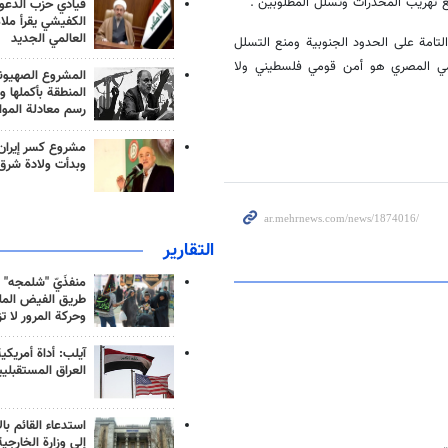
تهريب المخدرات وتسلل المطلوبين".
قيادي حزب الدعوة
الكفيشي يقرأ ملا
العالمي الجديد
لتامة على الحدود الجنوبية ومنع التسلل
ومي المصري هو أمن قومي فلسطيني ولا
المشروع الصهيو
المنطقة بأكملها و
رسم معادلة الموا
مشروع كسر إيران
وبدأت ولادة شرق
التقارير
منفذَيّ "شلمجه" 
طريق الفيض الملي
وحركة المرور لا ت
آيلب: أداة أمريكي
العراق المستقبلي
استدعاء القائم بال
إلى وزارة الخارجية