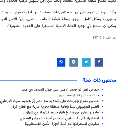
بحيث تصبح منطقة عسكرية مغلقة، وذلك من أجل تسهيل مراقبة الحدود ومنع 
وأكد اللواء أبو نعيم على أن هذه الإجراءات مستمرة من أجل تحقيق السيطرة ا
والتهريب بشكل كامل، موجها رسالة طمأنة للجانب المصري بأن" الأمن الق
يمكن أن نسمح بأي تهديد للحالة الأمنية المستقرة على الحدود الجنوبية".
رمز الخبر
1874016
محتوى ذات صلة
حماس تعزز تواجدها الامني على طول الحدود مع مصر
حركة حماس تغلق معبر ايريز
حماس تشرع بإجراءات على الحدود مع مصر إثر هجوم سيناء الإرهابي
العدو الصهيوني يبدأ بإقامة منطقة بحرية عازلة مع قطاع غزة
مادورو يعلن عن قرار بإغلاق حدود فنزويلا مع البرازيل
استشهاد فتى فلسطيني برصاص أطلقه الجيش المصري
سليمان استعرضها مع قادة أجهزة الأمن الفلسطينية