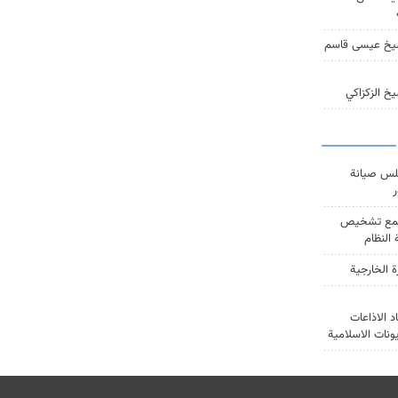
يخ عيسى قاسم
خ الزكزاكي
س صيانة
ر
ع تشخيص
النظام
ة الخارجية
د الاذاعات
يونات الاسلامية