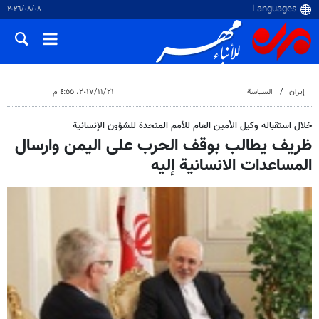
٠٨‏/٠٨‏/٢٠٢٦
إيران
السياسة
٢١‏/١١‏/٢٠١٧، ٤:٥٥ م
خلال استقباله وكيل الأمين العام للأمم المتحدة للشؤون الإنسانية
ظريف يطالب بوقف الحرب على اليمن وارسال
المساعدات الانسانية إليه