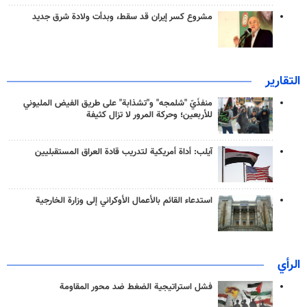
مشروع كسر إيران قد سقط، وبدأت ولادة شرق جديد
التقارير
منفذَيّ "شلمجه" و"تشذابة" على طريق الفيض المليوني
للأربعين؛ وحركة المرور لا تزال كثيفة
آيلب: أداة أمريكية لتدريب قادة العراق المستقبليين
استدعاء القائم بالأعمال الأوكراني إلى وزارة الخارجية
الرأي
فشل استراتيجية الضغط ضد محور المقاومة