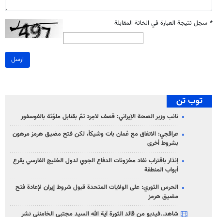
*
سجل نتيجة العبارة في الخانة المقابلة
ارسل
توب تن
نائب وزير الصحة الإيراني: قصف لامِرد تمّ بقنابل ملوّثة بالفوسفور
عراقجي: الاتفاق مع عُمان بات وشيكاً، لكن فتح مضيق هرمز مرهون
بشروط أخرى
إنذار باقتراب نفاد مخزونات الدفاع الجوي لدول الخليج الفارسي يقرع
أبواب المنطقة
الحرس الثوري: على الولايات المتحدة قبول شروط إيران لإعادة فتح
مضيق هرمز
شاهد..فيديو من قائد الثورة آية الله السيد مجتبى الخامنئي نشر