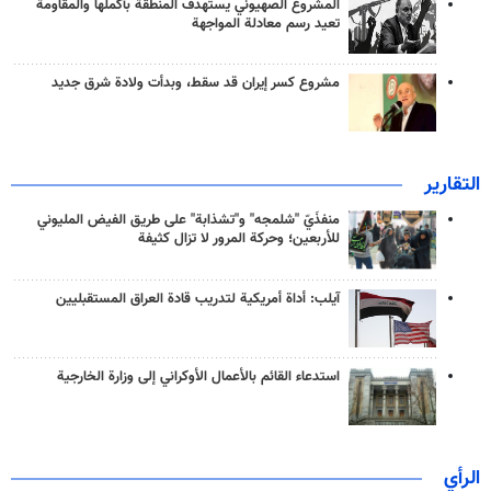
المشروع الصهيوني يستهدف المنطقة بأكملها والمقاومة
تعيد رسم معادلة المواجهة
مشروع كسر إيران قد سقط، وبدأت ولادة شرق جديد
التقارير
منفذَيّ "شلمجه" و"تشذابة" على طريق الفيض المليوني
للأربعين؛ وحركة المرور لا تزال كثيفة
آيلب: أداة أمريكية لتدريب قادة العراق المستقبليين
استدعاء القائم بالأعمال الأوكراني إلى وزارة الخارجية
الرأي