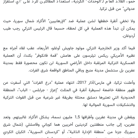
حمو، القائد العام لـ"الوحدات" الكردية، استعداد المقاتلين للرد على "أي استفزاز
عدواني" من قبل تركيا.
ولا تخفي أنقرة خططها لشن عملية ضد "الإرهابيين" الأكراد شمال سوريا، حيث
يمكن أن تبدأ هذه العملية في كل لحظة، حسبما قال الرئيس التركي رجب طيب
أردوغان.
فيما أكد وزير الخارجية التركي مولود جاويش أوغلو، الأربعاء، عقب لقاء أجراه مع
نظيره الأمريكي ريكس تيلرسون على هامش "قمة فانكوفر" بكندا، أن العملية
العسكرية التركية المرتقبة داخل الأراضي السورية لن تكون محصورة فقط بمدينة
عفرين بل ستشمل مدينة منبج وباقي المناطق الواقعة شرق الفرات.
وأعلنت تركيا، في مارس/آذار 2017، انتهاء عملية "درع الفرات" التي أسفرت عن
ظهور منطقة خاضعة لسيطرة أنقرة في المثلث "إعزاز - جرابلس - الباب"، المنطقة
الحدودية التي تعتبرها دمشق محتلة بطريقة غير شرعية من قبل القوات التركية
والتشكيلات السورية الموالية لها.
ويقطن في مدينة عفرين وأطرافها 1,5 مليون نسمة، يشكل الأكراد غالبيتهم. وتعد
عفرين، إلى جانب منطقتين كرديتين أخريين هما كوباني وقامشلي (شمال شرق
سوريا)، جزءا من "منطقة الإدارة الذاتية"، أو "كردستان السورية"، الكيان الكردي