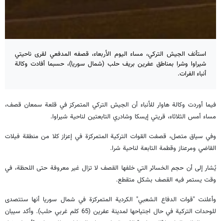
استأنف الجيش التركي، مساء اليوم الأربعاء، قصفه المدفعي لقرى ناحيتي
شيراوا وشرا بمناطق عفرين بريف حلب (شمال سوريا)، حسبما أفادت وكالة
أنباء الفرات.
فيما أوردت وكالة هاوار للأنباء أن الجيش التركي المتمركز في قلعة سمعان قصف،
مساء أمس الثلاثاء، قريتي إيسكا وشادري التابعتين لناحية شيراوا.
وفي سياق متصل، قصفت القوات التركية المتمركزة في إعزاز كلا من منطقة فيلات
القاضي ومرعناز وقطمة التابعة لناحية شرا.
يُشار إلى أن حجم الخسائر التي خلفها القصف لا تزال غير معروفة حتى اللحظة، في
وقت يستمر فيه القصف بشكل متقطع.
وأعلنت "قوات الدفاع الشعبي" الكردية المتمركزة في شمال سوريا أنها ستتصدى
للوحدات التركية في حال اجتياحها لمدينة عفرين (65 كلم غربي حلب). وأكد سيبان