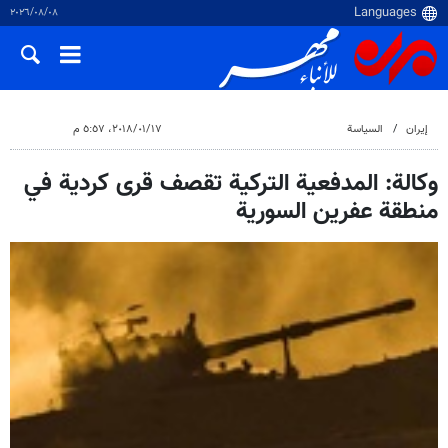
٠٨‏/٠٨‏/٢٠٢٦
إيران
السياسة
١٧‏/٠١‏/٢٠١٨، ٥:٥٧ م
وكالة: المدفعية التركية تقصف قرى كردية في
منطقة عفرين السورية