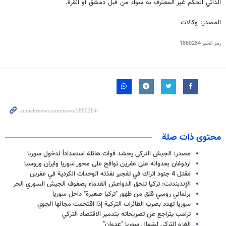
الذاتي الحكم غير المعترف به سواء من قبل دمشق أو أنقرة.
المصدر: وكالات
رمز الخبر
1880284
محتوى ذات صلة
مصدر: الجيش التركي يحشد قوات هائلة استعداداً لدخول سوريا
اردوغان بعدوانه على عفرين تواقح على محور سوريا وايران وروسيا
مقتل 4 جنود اتراك في تفجير نفذته الوحدات الكردية في عفرين
الإندبندنت: تركيا تلحق الدواعش القدماء بصفوف الجيش السوري الحر
برلماني روسي قلق من ظهور "تركيا صغيرة" داخل سوريا
سوريا تهدد بضرب الطائرات التركية إذا اقتحمت مجالها الجوي
ترامب يتراجع عن تصريحاته بتدمير الاقتصاد التركي
الغزو التركي لشمال سوريا "عدوان"