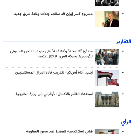
مشروع كسر إيران قد سقط، وبدأت ولادة شرق جديد
التقارير
منفذَيّ "شلمجه" و"تشذابة" على طريق الفيض المليوني
للأربعين؛ وحركة المرور لا تزال كثيفة
آيلب: أداة أمريكية لتدريب قادة العراق المستقبليين
استدعاء القائم بالأعمال الأوكراني إلى وزارة الخارجية
الرأي
فشل استراتيجية الضغط ضد محور المقاومة