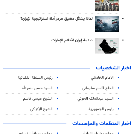
لماذا يشكّل مضيق هرمز أداة استراتيجية لإيران؟
صدمة إيران لأحلام الإمارات
اخبار الشخصيات
الامام الخامنئي
رئیس السلطة القضائیة
الحاج قاسم سليماني
السيد حسن نصرالله
السید عبدالملک الحوثي
الشيخ عيسى قاسم
رئيس الجمهورية
الشيخ الزكزاكي
اخبار المنظمات والمؤسسات
مجلس خبراء القيادة
مجلس صيانة الدستور