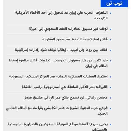
توب تن
التلغراف: الحرب على إيران قد تتحول إلى أحد الأخطاء الأمريكية
التاريخية
توقف غير مسبوق لصادرات النفط السعودي إلى أميركا
فشل استراتيجية الضغط ضد محور المقاومة
خلاف بين روما وتل أبيب... إيطاليا توقف شراء رادارات إسرائيلية
طرد اثنين من كبار مسؤولي الموساد... تداعيات فشل مؤامرة إسقاط
النظام في إيران
استمرار العمليات العسكرية اليمنية ضد المراكز العسكرية السعودية
قاليباف: نشر الأخبار الملفقة هي استراتيجية ترامب الفاشلة
محسن رضائي: لن نسمح بفتح ممر ثانٍ في مضيق هرمز
قيادي حزب الدعوة الشيخ د. عامر الكفيشي يقرأ ملامح النظام العالمي
الجديد
يحيى سريع: قصفنا مواقع المرتزقة السعوديين بالصواريخ الباليستية
والمسيّرات