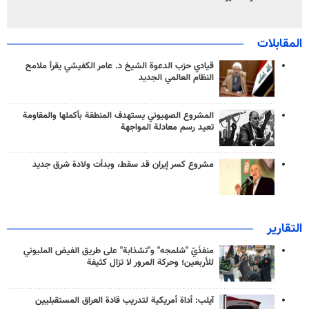
المقابلات
قيادي حزب الدعوة الشيخ د. عامر الكفيشي يقرأ ملامح
النظام العالمي الجديد
المشروع الصهيوني يستهدف المنطقة بأكملها والمقاومة
تعيد رسم معادلة المواجهة
مشروع كسر إيران قد سقط، وبدأت ولادة شرق جديد
التقارير
منفذَيّ "شلمجه" و"تشذابة" على طريق الفيض المليوني
للأربعين؛ وحركة المرور لا تزال كثيفة
آيلب: أداة أمريكية لتدريب قادة العراق المستقبليين