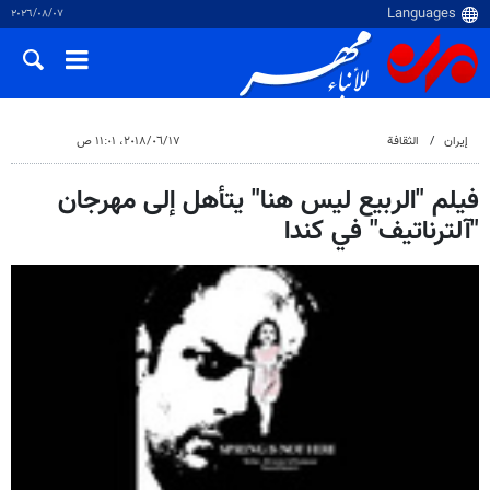
٠٧‏/٠٨‏/٢٠٢٦
إيران
الثقافة
١٧‏/٠٦‏/٢٠١٨، ١١:٠١ ص
فيلم "الربيع ليس هنا" يتأهل إلى مهرجان
"آلترناتيف" في كندا