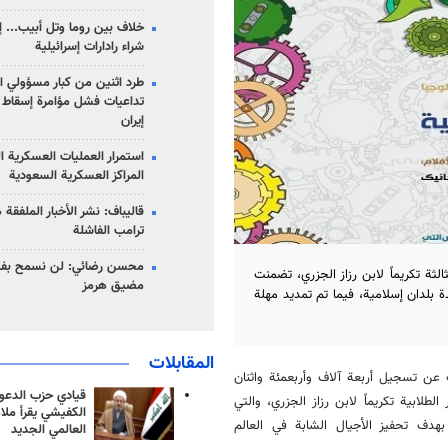
خلاف بين روما وتل أبيب... إ
شراء رادارات إسرائيلية
طرد اثنين من كبار مسؤولي ال
تداعيات فشل مؤامرة إسقاط ا
إيران
استمرار العمليات العسكرية ا
المراكز العسكرية السعودية
قاليباف: نشر الأخبار الملفقة
ترامب الفاشلة
محسن رضائي: لن نسمح بفتح
لثة تكريماً لابن رزاز الجزري، تضمنت
مضيق هرمز
بلدان إسلامية، فيما تم تمديد مهلة
المقابلات
ن تسجيل أربعة آلاف وأربعمئة واثنان
قيادي حزب الدعوة
لابية تكريماً لابن رزاز الجزري، والتي
الكفيشي يقرأ ملا
هدف تحفيز الأجيال الشابة في العالم
العالمي الجديد