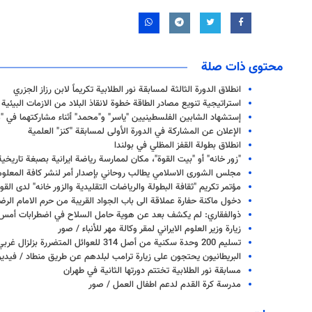
محتوى ذات صلة
انطلاق الدورة الثالثة لمسابقة نور الطلابية تكريماً لابن رزاز الجزري
استراتيجية تنويع مصادر الطاقة خطوة لانقاذ البلاد من الازمات البيئية
إستشهاد الشابين الفلسطينيين "ياسر" و"محمد" أثناء مشاركتهما في "
الإعلان عن المشاركة في الدورة الأولى لمسابقة "كنز" العلمية
انطلاق بطولة القفز المظلي في بولندا
"زور خانه" أو "بيت القوة"، مكان لممارسة رياضة ايرانية بصبغة تاريخي
مجلس الشورى الاسلامي يطالب روحاني بإصدار أمر لنشر كافة المعلو
مؤتمر تكريم "ثقافة البطولة والرياضات التقليدية والزور خانه" لدى القو
دخول ماكنة حفارة عملاقة الى باب الجواد القريبة من حرم الامام الرض
ذوالفقاري: لم يكشف بعد عن هوية حامل السلاح في اضطرابات أمس
زيارة وزير العلوم الايراني لمقر وكالة مهر للأنباء / صور
تسليم 200 وحدة سكنية من أصل 314 للعوائل المتضررة بزلزال غربي ايران
البريطانيون يحتجون على زيارة ترامب لبلدهم عن طريق منطاد / فيديو
مسابقة نور الطلابية تختتم دورتها الثانية في طهران
مدرسة كرة القدم لدعم اطفال العمل / صور