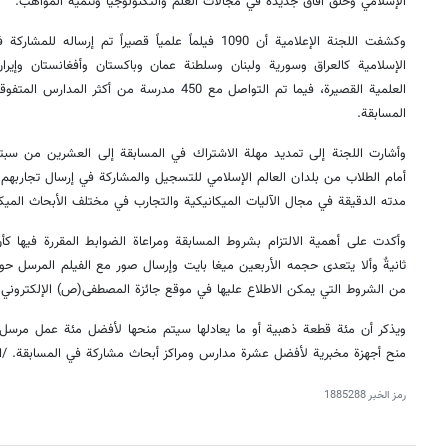
الإسلامي وخلق آفاق جديدة في مجالات العلم والتكنولوجيا وتنمية المواهب.
وكشفت اللجنة الإعلامية أن 1090 فيلماً علمياً قصيراً تم
الإسلامية كالعراق وسوریة ولبنان وسلطنة عمان وباكستان وأفغانستان وإيرا
العلمية القصيرة، فيما تم التواصل مع 450 مدرسة من 
المسابقة.
وأشارت اللجنة إلى تمديد مهلة الاشتراك في المسابقة إلى العشرين من سبتم
أمام الطلاب من بلدان العالم الإسلامي للتسجيل والمشاركة في إرسال تجاربهم
مدته الدقيقة في مجال الآليات الميكانيكية والتجارب في مختلف الأبحاث الميكا
وأكدت على أهمية الالتزام بشروط المسابقة ومراعاة الضوابط المقررة فيها ك
ثانیةٌ وألا يتعدى حجمه الأربعين ميغا بايت وإرسال صور مع الفيلم المرسل حول
من الشروط التي يمكن الاطلاع عليها في موقع جائزة المصطفى(ص) الإلكتروني
ويذكر أن مئة قطعة ذهبية أو ما يعادلها سيتم منحها لأفضل مئة عمل مرسل ب
منح أجهزة مخبرية لأفضل عشرة مدارس ومراكز أبحاث مشاركة في المسابقة. /ان
رمز الخبر
1885288