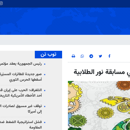
توب تن
رئيس الجمهورية يعقد مؤتمراً 
مسابقة نور الطلابية
صور جديدة للطائرات المسيّرة 
أسقطها الحرس الثوري
التلغراف: الحرب على إيران ق
أحد الأخطاء الأمريكية التاريخ
توقف غير مسبوق لصادرات ال
إلى أميركا
فشل استراتيجية الضغط ضد
المقاومة