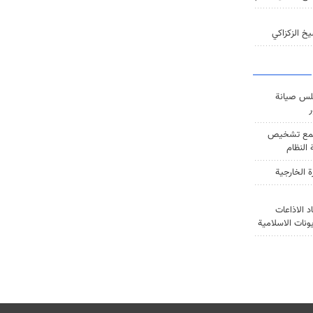
خ الزكزاكي
س صيانة
ر
ع تشخيص
النظام
ة الخارجية
د الاذاعات
يونات الاسلامية