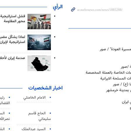
الرأي
فشل استراتيجية
محور المقاومة
لماذا يشكّل مضيق
استراتيجية لإيران
مسيرة العودة" / صور
صدمة إيران لأحلام
ة /صور
مات الخاصة بالعملة المخصصة
ات المسلحة الايرانية
ا (ع) / صور
اخبار الشخصيات
 بمدينة خرمشهر
الامام الخامنئي
رئی
القضائی
الحاج قاسم
الس
سليماني
نصرالله
السید عبدالملک
الش