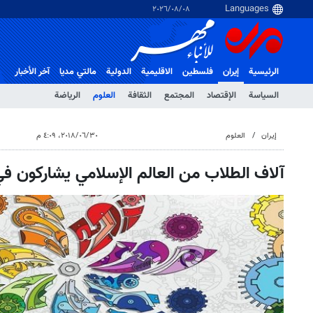
٠٨‏/٠٨‏/٢٠٢٦
الرئيسية
إيران
فلسطین
الاقلیمیة
الدولية
مالتي مدیا
آخر الأخبار
السياسة
الإقتصاد
المجتمع
الثقافة
العلوم
الرياضة
إيران
العلوم
٣٠‏/٠٦‏/٢٠١٨، ٤:٠٩ م
آلاف الطلاب من العالم الإسلامي يشاركون في 