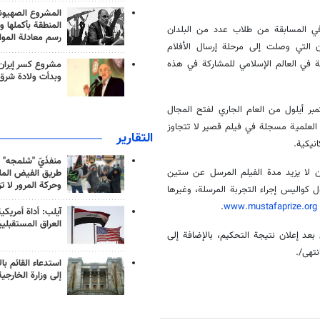
المشروع الصهيو
المنطقة بأكملها و
 إرساله للمشاركة في المسابقة من طلاب عدد من البلدان
رسم معادلة الموا
ن التي وصلت إلى مرحلة إرسال الأفلام
أكثر المدارس المتفوقة في العالم الإسلامي للمشاركة في هذه
مشروع كسر إيران
وبدأت ولادة شرق
بر أيلول من العام الجاري لفتح المجال
 العلمية مسجلة في فيلم قصير لا تتجاوز
التقارير
نيكية.
منفذَيّ "شلمجه" 
أن لا يزيد مدة الفيلم المرسل عن ستین
طريق الفيض الملي
وحركة المرور لا ت
 كواليس إجراء التجربة المرسلة، وغيرها
.
www.mustafaprize.org
آيلب: أداة أمريكي
العراق المستقبلي
عد إعلان نتيجة التحكيم، بالإضافة إلى
تهى/.
استدعاء القائم بال
إلى وزارة الخارجية