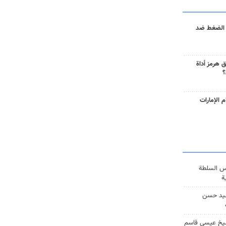
 الضغط ضد
 هرمز أداة
؟
 الإمارات
س السلطة
ة
يد حسن
يخ عيسى قاسم