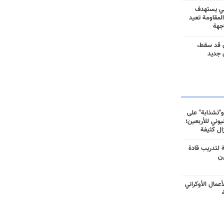
ني يستهدف
المقاومة تعيد
جهة
 قد سقط،
 جديد
و"تشذابة" على
وني للأربعين؛
زال كثيفة
ة لتدريب قادة
ين
أعمال الأوكراني